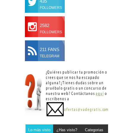
435
FOLLOWERS
2582
FOLLOWERS
211 FANS
TELEGRAM
Lo más visto
¿Has visto?
Categorias