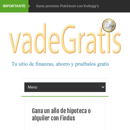
IMPORTANTE
Gana premios Pokémon con Kellogg's
Corona te regala un velero inolvidable en velero y más
premios
Comprar Asevi tiene premio, nevera y un año de
productos
El milagrito te lleva a Sevilla
Fuze Tea regala 100 premios al día
Oreo te da la oportunidad de ganar increíbles premios
Consigue una Nintendo Switch y un viaje con Enjoy
Gana un año de hipoteca o
Monopoly Doble McDonald's 2026
alquiler con Findus
Tu rutina de belleza tiene recompensa con Philips