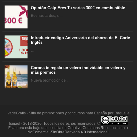
Opinión Galp Eres Tu sortea 300€ en combustible
Buenas tardes, si ...
Introducir codigo Aniversario del ahorro de El Corte
Inglés
...
Corona te regala un velero inolvidable en velero y
más premios
Nueva promoción de ...
vadeGratis - Sitio de promociones y concursos para España por Raquel e
Ismael - 2018-2020. Todos los derechos reservados. ©
Esta obra está bajo una
licencia de Creative Commons Reconocimiento-
NoComercial-SinObraDerivada 4.0 Internacional
.