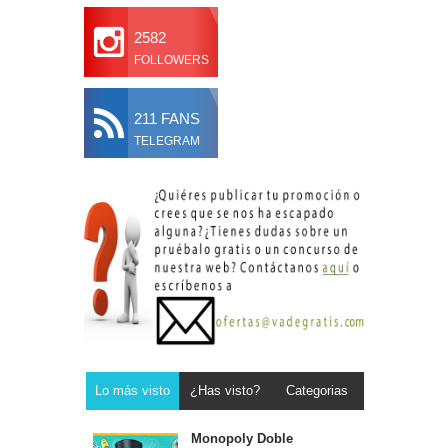
2582
FOLLOWERS
211 FANS
TELEGRAM
Lo más visto
¿Has visto?
Categorias
Monopoly Doble