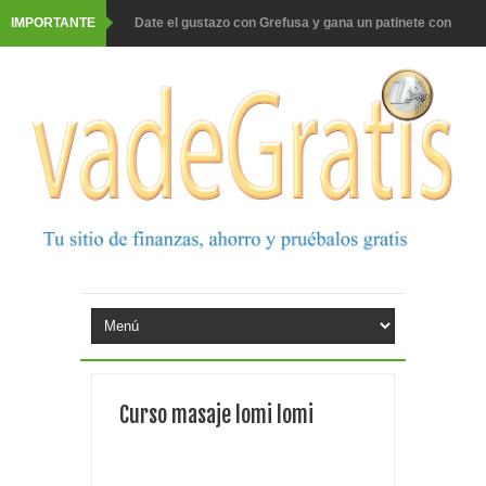
IMPORTANTE
Date el gustazo con Grefusa y gana un patinete con
casco
Barbadillo te da la opción de ganar increíbles premios
Prueba gratis hohes C Vitamin C-irup
Prueba gratis Maison Perrier France
Gana premios Pokémon con Kellogg's
Corona te regala un velero inolvidable en velero y más
premios
Comprar Asevi tiene premio, nevera y un año de
Curso masaje lomi lomi
productos
El milagrito te lleva a Sevilla