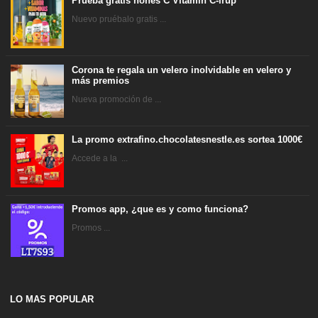
Prueba gratis hohes C Vitamin C-irup
Nuevo pruébalo gratis ...
Corona te regala un velero inolvidable en velero y
más premios
Nueva promoción de ...
La promo extrafino.chocolatesnestle.es sortea 1000€
Accede a la ...
Promos app, ¿que es y como funciona?
Promos ...
LO MAS POPULAR