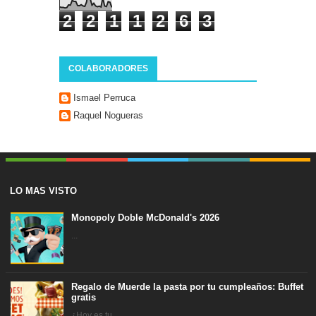
2
2
1
1
2
6
3
COLABORADORES
Ismael Perruca
Raquel Nogueras
LO MAS VISTO
Monopoly Doble McDonald's 2026
...
Regalo de Muerde la pasta por tu cumpleaños: Buffet
gratis
¿Hoy es tu ...