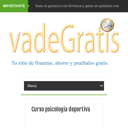
IMPORTANTE
Date el gustazo con Grefusa y gana un patinete con
casco
Barbadillo te da la opción de ganar increíbles premios
Prueba gratis hohes C Vitamin C-irup
Prueba gratis Maison Perrier France
Gana premios Pokémon con Kellogg's
Corona te regala un velero inolvidable en velero y más
premios
Comprar Asevi tiene premio, nevera y un año de
Curso psicologia deportiva
productos
El milagrito te lleva a Sevilla