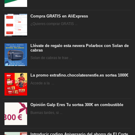
Compra GRATIS en AliExpress
¿Quieres comprar GRATIS ...
Llévate de regalo esta nevera Polarbox con Solan de
cabras
Solan de cabras te trae ...
La promo extrafino.chocolatesnestle.es sortea 1000€
Accede a la ...
Opinión Galp Eres Tu sortea 300€ en combustible
Buenas tardes, si ...
Introducir codigo Aniversario del ahorro de El Corte