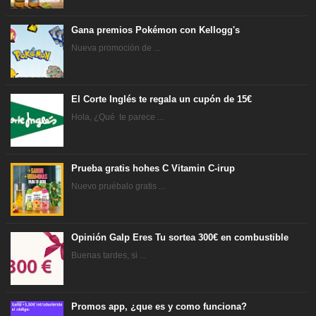
Gana premios Pokémon con Kellogg's
Nueva promoción de ...
El Corte Inglés te regala un cupón de 15€
Hola, ¿Qué te parece ...
Prueba gratis hohes C Vitamin C-irup
Nuevo pruébalo gratis ...
Opinión Galp Eres Tu sortea 300€ en combustible
Buenas tardes, si ...
Promos app, ¿que es y como funciona?