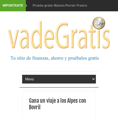
IMPORTANTE
Prueba gratis Maison Perrier France
Gana premios Pokémon con Kellogg's
Corona te regala un velero inolvidable en velero y más
premios
Comprar Asevi tiene premio, nevera y un año de
productos
El milagrito te lleva a Sevilla
Fuze Tea regala 100 premios al día
Oreo te da la oportunidad de ganar increíbles premios
Gana un viaje a los Alpes con
Consigue una Nintendo Switch y un viaje con Enjoy
Bovril
Monopoly Doble McDonald's 2026