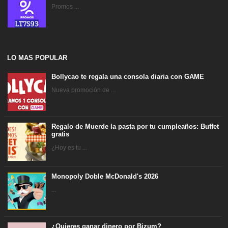
Promos ...
LO MAS POPULAR
Bollycao te regala una consola diaria con GAME
Nueva promoción de ...
Regalo de Muerde la pasta por tu cumpleaños: Buffet
gratis
¿Hoy es tu ...
Monopoly Doble McDonald's 2026
...
¿Quieres ganar dinero por Bizum?