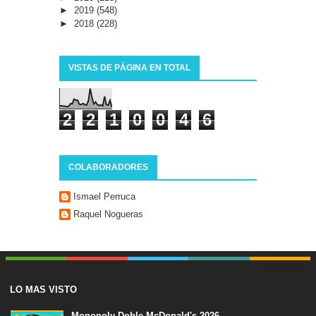
►
2019
(548)
►
2018
(228)
VISTAS DE PÁGINA EN TOTAL
2
2
1
0
0
4
6
COLABORADORES
Ismael Perruca
Raquel Nogueras
LO MAS VISTO
Monopoly Doble McDonald's 2026