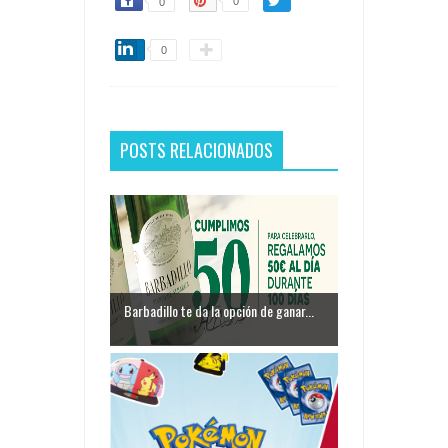
0
0
0
POSTS RELACIONADOS
Barbadillo te da la opción de ganar...