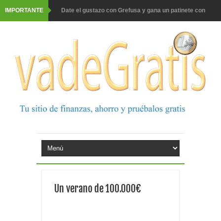
IMPORTANTE
Date el gustazo con Grefusa y gana un patinete con
casco
Barbadillo te da la opción de ganar increíbles premios
Prueba gratis hohes C Vitamin C-irup
Prueba gratis Maison Perrier France
Gana premios Pokémon con Kellogg's
Corona te regala un velero inolvidable en velero y más
premios
Comprar Asevi tiene premio, nevera y un año de
Un verano de 100.000€
productos
El milagrito te lleva a Sevilla