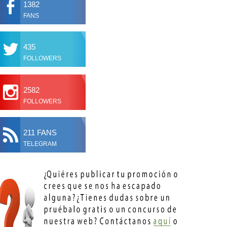
1382
FANS
435
FOLLOWERS
2582
FOLLOWERS
211 FANS
TELEGRAM