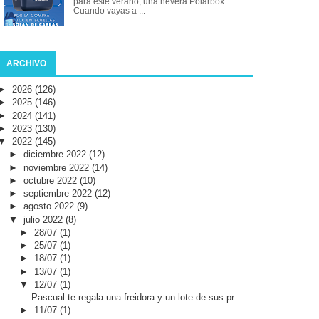
para este verano, una nevera Polarbox.
Cuando vayas a ...
ARCHIVO
►
2026
(126)
►
2025
(146)
►
2024
(141)
►
2023
(130)
▼
2022
(145)
►
diciembre 2022
(12)
►
noviembre 2022
(14)
►
octubre 2022
(10)
►
septiembre 2022
(12)
►
agosto 2022
(9)
▼
julio 2022
(8)
►
28/07
(1)
►
25/07
(1)
►
18/07
(1)
►
13/07
(1)
▼
12/07
(1)
Pascual te regala una freidora y un lote de sus pr...
►
11/07
(1)