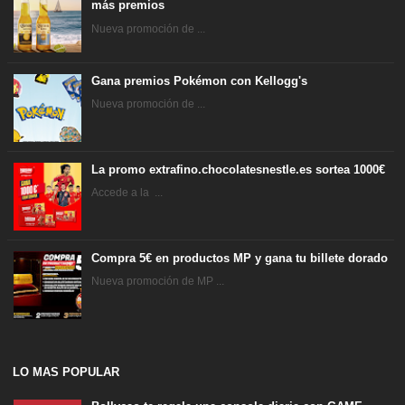
más premios
Nueva promoción de ...
Gana premios Pokémon con Kellogg's
Nueva promoción de ...
La promo extrafino.chocolatesnestle.es sortea 1000€
Accede a la ...
Compra 5€ en productos MP y gana tu billete dorado
Nueva promoción de MP ...
LO MAS POPULAR