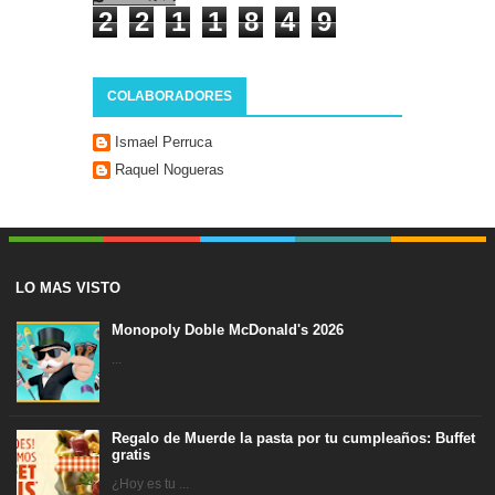
2
2
1
1
8
4
9
COLABORADORES
Ismael Perruca
Raquel Nogueras
LO MAS VISTO
Monopoly Doble McDonald's 2026
...
Regalo de Muerde la pasta por tu cumpleaños: Buffet
gratis
¿Hoy es tu ...