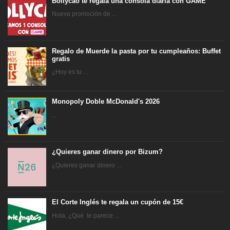
Bollycao te regala una consola diaria con GAME
Nueva promoción de ...
Regalo de Muerde la pasta por tu cumpleaños: Buffet
gratis
¿Hoy es tu ...
Monopoly Doble McDonald's 2026
...
¿Quieres ganar dinero por Bizum?
¿Quieres ganar dinero ...
El Corte Inglés te regala un cupón de 15€
Hola, ¿Qué te parece ...