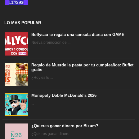
LO MAS POPULAR
Bollycao te regala una consola diaria con GAME
Nueva promoción de ...
Regalo de Muerde la pasta por tu cumpleaños: Buffet
gratis
¿Hoy es tu ...
Monopoly Doble McDonald's 2026
...
¿Quieres ganar dinero por Bizum?
¿Quieres ganar dinero ...