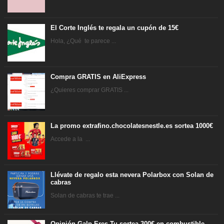
El Corte Inglés te regala un cupón de 15€
Hola, ¿Qué te parece ...
Compra GRATIS en AliExpress
¿Quieres comprar GRATIS ...
La promo extrafino.chocolatesnestle.es sortea 1000€
Accede a la ...
Llévate de regalo esta nevera Polarbox con Solan de
cabras
Solan de cabras te trae ...
Opinión Galp Eres Tu sortea 300€ en combustible