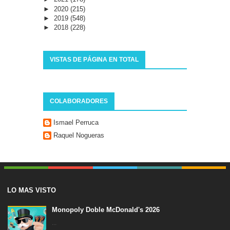
►
2020
(215)
►
2019
(548)
►
2018
(228)
VISTAS DE PÁGINA EN TOTAL
COLABORADORES
Ismael Perruca
Raquel Nogueras
LO MAS VISTO
Monopoly Doble McDonald's 2026
...