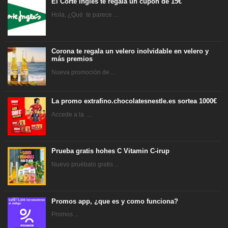
El Corte Inglés te regala un cupón de 15€
Hola, ¿Qué te parece ...
Corona te regala un velero inolvidable en velero y
más premios
Nueva promoción de ...
La promo extrafino.chocolatesnestle.es sortea 1000€
Accede a la ...
Prueba gratis hohes C Vitamin C-irup
Nuevo pruébalo gratis ...
Promos app, ¿que es y como funciona?
Promos ...