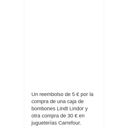
Fuze Tea regala 100 premios al día
Oreo te da la oportunidad de ganar increíbles premios
Compra 5€ en productos MP y gana tu billete dorado
Un reembolso de 5 € por la
compra de una caja de
bombones Lindt Lindor y
otra compra de 30 € en
jugueterías Carrefour.