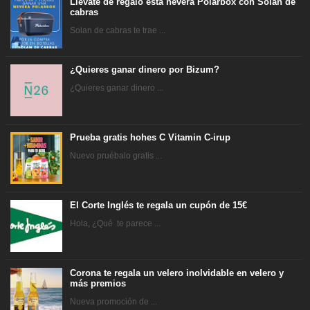
Llévate de regalo esta nevera Polarbox con Solan de
cabras
Solan de cabras te trae ...
¿Quieres ganar dinero por Bizum?
¿Quieres ganar dinero ...
Prueba gratis hohes C Vitamin C-irup
Nuevo pruébalo gratis ...
El Corte Inglés te regala un cupón de 15€
Hola, ¿Qué te parece ...
Corona te regala un velero inolvidable en velero y
más premios
Nueva promoción de ...