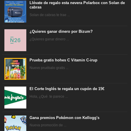
Llévate de regalo esta nevera Polarbox con Solan de
cabras
Solan de cabras te trae ...
¿Quieres ganar dinero por Bizum?
¿Quieres ganar dinero ...
Prueba gratis hohes C Vitamin C-irup
Nuevo pruébalo gratis ...
El Corte Inglés te regala un cupón de 15€
Hola, ¿Qué te parece ...
Gana premios Pokémon con Kellogg's
Nueva promoción de ...