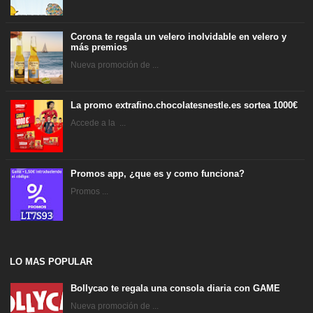
Corona te regala un velero inolvidable en velero y
más premios
Nueva promoción de ...
La promo extrafino.chocolatesnestle.es sortea 1000€
Accede a la ...
Promos app, ¿que es y como funciona?
Promos ...
LO MAS POPULAR
Bollycao te regala una consola diaria con GAME
Nueva promoción de ...