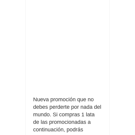
Fuze Tea regala 100 premios al día
Oreo te da la oportunidad de ganar increíbles premios
Compra 5€ en productos MP y gana tu billete dorado
Nueva promoción que no
debes perderte por nada del
mundo. Si compras 1 lata
de las promocionadas a
continuación, podrás