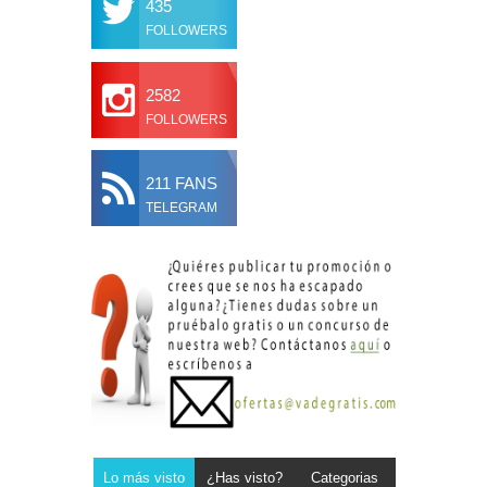
435
FOLLOWERS
2582
FOLLOWERS
211 FANS
TELEGRAM
Lo más visto
¿Has visto?
Categorias