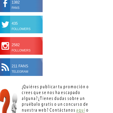
1382
FANS
435
FOLLOWERS
2582
FOLLOWERS
211 FANS
TELEGRAM