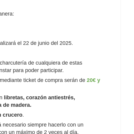
anera:
lizará el 22 de junio del 2025.
harcutería de cualquiera de estas
tar para poder participar.
ediante ticket de compra serán de
20€ y
án
libretas, corazón antiestrés,
la de madera.
n crucero
.
á necesario siempre hacerlo con un
 con un máximo de 2 veces al día.