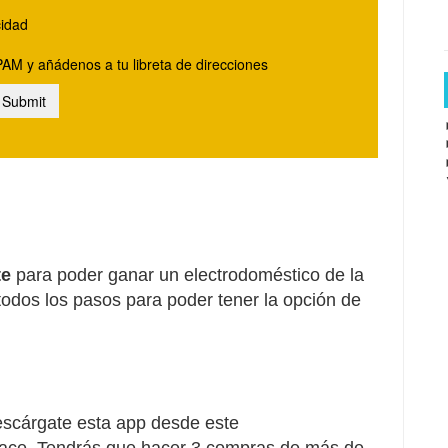
te
para poder ganar un
electrodoméstico
de la
 todos los pasos para poder tener la opción de
escárgate esta app desde este
 face. Tendrás que hacer 3 compras de más de