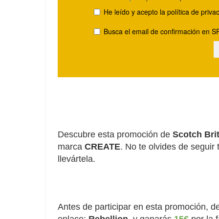
Descubre esta promoción de
Scotch Bri
marca
CREATE
. No te olvides de seguir
llevártela
.
Antes de participar en esta promoción, d
enlace:
Rebellion
y ganarás
15€
por la