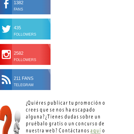
1382
FANS
435
FOLLOWERS
2582
FOLLOWERS
211 FANS
TELEGRAM