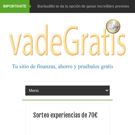
IMPORTANTE
Barbadillo te da la opción de ganar increíbles premios
Prueba gratis hohes C Vitamin C-irup
Prueba gratis Maison Perrier France
Gana premios Pokémon con Kellogg's
Corona te regala un velero inolvidable en velero y más
premios
Comprar Asevi tiene premio, nevera y un año de
productos
El milagrito te lleva a Sevilla
Sorteo experiencias de 70€
Fuze Tea regala 100 premios al día
Oreo te da la oportunidad de ganar increíbles premios