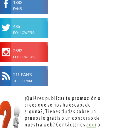
1382
FANS
435
FOLLOWERS
2582
FOLLOWERS
211 FANS
TELEGRAM