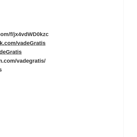
.com/f/jx4vdWD0kzc
ok.com/vadeGratis
adeGratis
m.com/vadegratis/
s