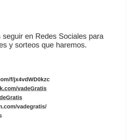
 seguir en Redes Sociales para
des y sorteos que haremos.
.com/f/jx4vdWD0kzc
ok.com/vadeGratis
adeGratis
m.com/vadegratis/
s