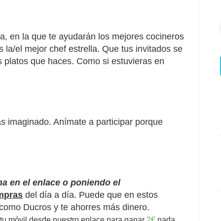
a, en la
que
te ayudarán los mejores cocineros
a/el mejor chef estrella. Que tus invitados se
s platos que haces. Como si estuvieras en
as imaginado.
Anímate
a participar porque
ha en el enlace o poniendo el
mpras
del día a día. Puede que en estos
 como Ducros y te ahorres más dinero.
tu móvil desde nuestro enlace para ganar
2€
nada