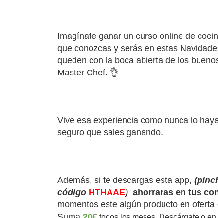
Imagínate ganar un curso online de cocin
que conozcas y serás en estas Navidades l
queden con la boca abierta de los bueno
Master Chef. 👌
Vive esa experiencia como nunca lo hay
seguro que sales ganando.
Además,
si te descargas esta app,
(pinc
código
HTHAAE
)
ahorraras en tus co
momentos este
algún
producto en oferta
Suma
20€
todos los meses.
Descárgatelo
en 