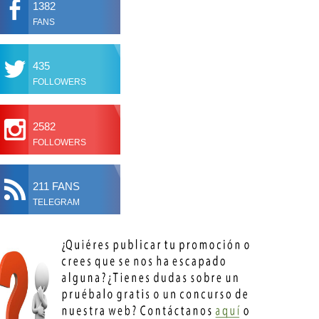
1382
FANS
435
FOLLOWERS
2582
FOLLOWERS
211 FANS
TELEGRAM