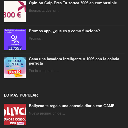
Opinión Galp Eres Tu sortea 300€ en combustible
Buenas tardes, si ...
Promos app, ¿que es y como funciona?
Promos ...
Gana una lavadora inteligente o 100€ con la colada
perfecta
Por la compra de ...
LO MAS POPULAR
Bollycao te regala una consola diaria con GAME
Nueva promoción de ...