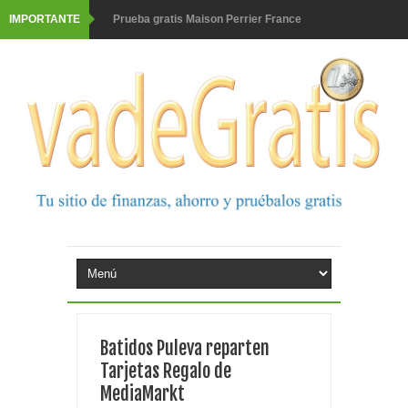
IMPORTANTE
Prueba gratis Maison Perrier France
Gana premios Pokémon con Kellogg's
Corona te regala un velero inolvidable en velero y más
premios
Comprar Asevi tiene premio, nevera y un año de
productos
El milagrito te lleva a Sevilla
Fuze Tea regala 100 premios al día
Oreo te da la oportunidad de ganar increíbles premios
Batidos Puleva reparten
Consigue una Nintendo Switch y un viaje con Enjoy
Tarjetas Regalo de
MediaMarkt
Monopoly Doble McDonald's 2026