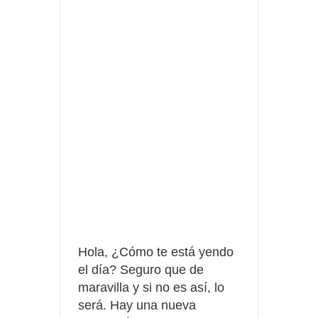
Tu rutina de belleza tiene recompensa con Philips
Prueba gratis hohes C Vitamin C-irup
Hola,
¿Cómo
te está yendo
el día? Seguro que de
maravilla y si no es así, lo
será. Hay una nueva