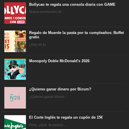
Bollycao te regala una consola diaria con GAME
Nueva promoción de ...
Regalo de Muerde la pasta por tu cumpleaños: Buffet
gratis
¿Hoy es tu ...
Monopoly Doble McDonald's 2026
...
¿Quieres ganar dinero por Bizum?
¿Quieres ganar dinero ...
El Corte Inglés te regala un cupón de 15€
Hola, ¿Qué te parece ...