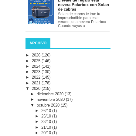
Llévate de regalo esta
nevera Polarbox con Solan
de cabras
Solan de cabras te trae tu
imprescindible para este
verano, una nevera Polarbox.
Cuando vayas a ...
ARCHIVO
►
2026
(126)
►
2025
(146)
►
2024
(141)
►
2023
(130)
►
2022
(145)
►
2021
(178)
▼
2020
(215)
►
diciembre 2020
(13)
►
noviembre 2020
(17)
▼
octubre 2020
(15)
►
26/10
(1)
►
25/10
(1)
►
23/10
(1)
►
21/10
(1)
►
20/10
(1)