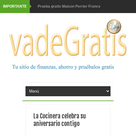
IMPORTANTE
Prueba gratis Maison Perrier France
Gana premios Pokémon con Kellogg's
Corona te regala un velero inolvidable en velero y más
premios
Comprar Asevi tiene premio, nevera y un año de
productos
El milagrito te lleva a Sevilla
Fuze Tea regala 100 premios al día
Oreo te da la oportunidad de ganar increíbles premios
La Cocinera celebra su
Consigue una Nintendo Switch y un viaje con Enjoy
aniversario contigo
Monopoly Doble McDonald's 2026