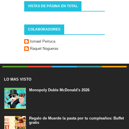
VISTAS DE PÁGINA EN TOTAL
COLABORADORES
Ismael Perruca
Raquel Nogueras
LO MAS VISTO
Monopoly Doble McDonald's 2026
...
Regalo de Muerde la pasta por tu cumpleaños: Buffet
gratis