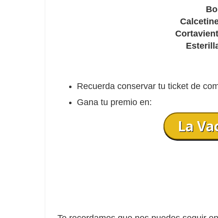
Bo
Calcetin
Cortavien
Esterill
Recuerda conservar tu ticket de com
Gana tu premio en:
La Va
Te recordamos que nos puedes seguir en 