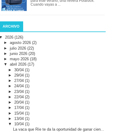
para este verano, una nevera Polarbox.
Cuando vayas a ...
ARCHIVO
▼
2026
(126)
►
agosto 2026
(2)
►
julio 2026
(22)
►
junio 2026
(20)
►
mayo 2026
(18)
▼
abril 2026
(17)
►
30/04
(1)
►
29/04
(1)
►
27/04
(1)
►
24/04
(1)
►
23/04
(1)
►
22/04
(2)
►
20/04
(1)
►
17/04
(1)
►
15/04
(1)
►
13/04
(1)
▼
10/04
(1)
La vaca que Ríe te da la oportunidad de ganar cien...