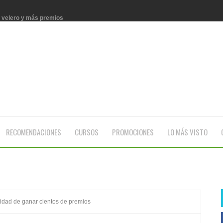
n velero y más premios
n año de productos
íbles premios
 con Enjoy
RECOMENDACIONES
CURSOS
PROMOCIONES
LO MÁS VISTO
n Philips
nidad de ganar cientos de premios