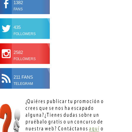
1382
FANS
435
FOLLOWERS
2582
FOLLOWERS
211 FANS
TELEGRAM