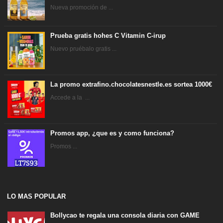
Nueva promoción de ...
Prueba gratis hohes C Vitamin C-irup
Nuevo pruébalo gratis ...
La promo extrafino.chocolatesnestle.es sortea 1000€
Accede a la ...
Promos app, ¿que es y como funciona?
Promos ...
LO MAS POPULAR
Bollycao te regala una consola diaria con GAME