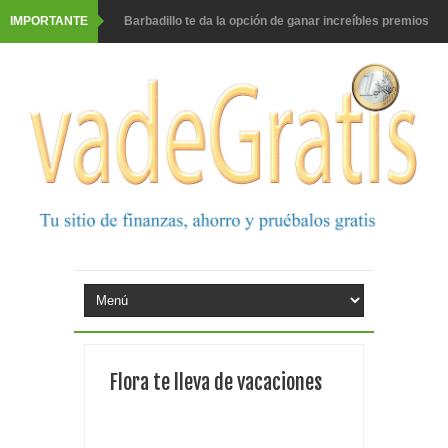
IMPORTANTE
Prueba gratis hohes C Vitamin C-irup
Prueba gratis Maison Perrier France
Gana premios Pokémon con Kellogg's
Corona te regala un velero inolvidable en velero y más
premios
Comprar Asevi tiene premio, nevera y un año de
productos
El milagrito te lleva a Sevilla
Fuze Tea regala 100 premios al día
Flora te lleva de vacaciones
Oreo te da la oportunidad de ganar increíbles premios
Compra 5€ en productos MP y gana tu billete dorado