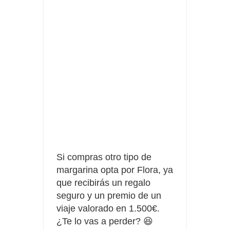
Date el gustazo con Grefusa y gana un patinete con
casco
Barbadillo te da la opción de ganar increíbles premios
Si compras otro tipo de
margarina opta por Flora, ya
que recibirás un regalo
seguro y un premio de un
viaje valorado en 1.500€.
¿Te lo vas a perder? 😆