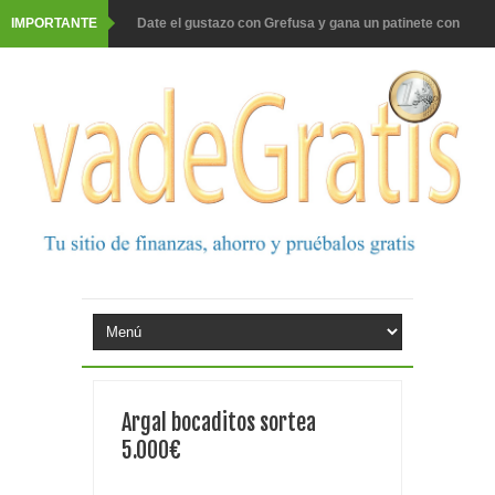
IMPORTANTE
Date el gustazo con Grefusa y gana un patinete con
casco
Barbadillo te da la opción de ganar increíbles premios
Prueba gratis hohes C Vitamin C-irup
Prueba gratis Maison Perrier France
Gana premios Pokémon con Kellogg's
Corona te regala un velero inolvidable en velero y más
premios
Comprar Asevi tiene premio, nevera y un año de
Argal bocaditos sortea
productos
5.000€
El milagrito te lleva a Sevilla