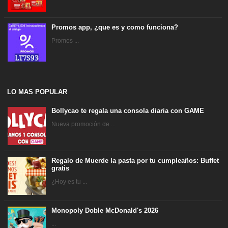
Promos app, ¿que es y como funciona?
Promos ...
LO MAS POPULAR
Bollycao te regala una consola diaria con GAME
Nueva promoción de ...
Regalo de Muerde la pasta por tu cumpleaños: Buffet
gratis
¿Hoy es tu ...
Monopoly Doble McDonald's 2026
...