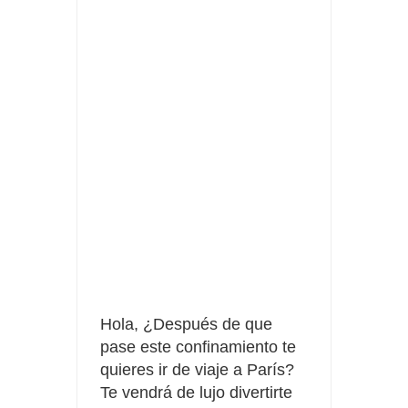
Fuze Tea regala 100 premios al día
Oreo te da la oportunidad de ganar increíbles premios
Compra 5€ en productos MP y gana tu billete dorado
Hola, ¿Después de que
pase este confinamiento te
quieres ir de viaje a París?
Te vendrá de lujo divertirte