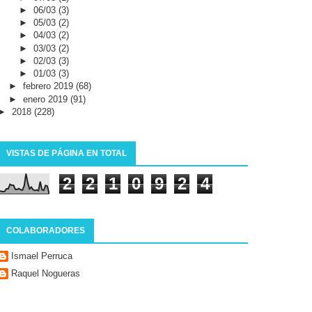
►
06/03
(3)
►
05/03
(2)
►
04/03
(2)
►
03/03
(2)
►
02/03
(3)
►
01/03
(3)
►
febrero 2019
(68)
►
enero 2019
(91)
►
2018
(228)
VISTAS DE PÁGINA EN TOTAL
2
2
1
0
9
2
4
COLABORADORES
Ismael Perruca
Raquel Nogueras