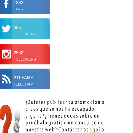
1382
FANS
435
FOLLOWERS
2582
FOLLOWERS
211 FANS
TELEGRAM