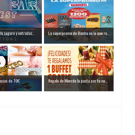
lo seguro y entradas...
La superpromo de Bimbo en la que re...
ncias de 70€
Regalo de Muerde la pasta por tu cu...