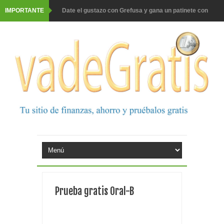
IMPORTANTE
Date el gustazo con Grefusa y gana un patinete con
casco
Barbadillo te da la opción de ganar increíbles premios
Prueba gratis hohes C Vitamin C-irup
Prueba gratis Maison Perrier France
Gana premios Pokémon con Kellogg's
Corona te regala un velero inolvidable en velero y más
premios
Comprar Asevi tiene premio, nevera y un año de
Prueba gratis Oral-B
productos
El milagrito te lleva a Sevilla