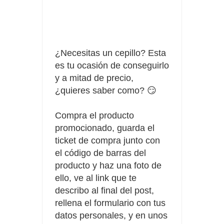
Fuze Tea regala 100 premios al día
Oreo te da la oportunidad de ganar increíbles premios
¿Necesitas un cepillo? Esta
Compra 5€ en productos MP y gana tu billete dorado
es tu ocasión de conseguirlo
y a mitad de precio,
¿quieres saber como? 😏
Compra el producto
promocionado, guarda el
ticket de compra junto con
el código de barras del
producto y haz una foto de
ello, ve al link que te
describo al final del post,
rellena el formulario con tus
datos personales, y en unos