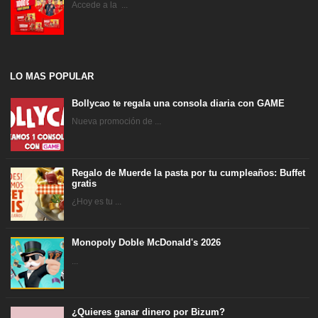
Accede a la ...
LO MAS POPULAR
Bollycao te regala una consola diaria con GAME
Nueva promoción de ...
Regalo de Muerde la pasta por tu cumpleaños: Buffet
gratis
¿Hoy es tu ...
Monopoly Doble McDonald's 2026
...
¿Quieres ganar dinero por Bizum?