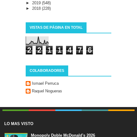
►
2019
(548)
►
2018
(228)
VISTAS DE PÁGINA EN TOTAL
2
2
1
1
4
7
6
COLABORADORES
Ismael Perruca
Raquel Nogueras
LO MAS VISTO
Monopoly Doble McDonald's 2026