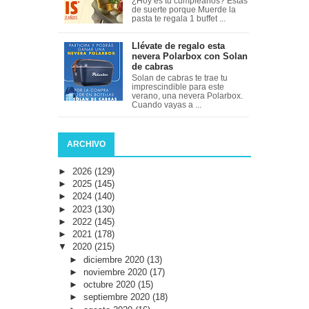
¿Hoy es tu cumpleaños? Estas
de suerte porque Muerde la
pasta te regala 1 buffet ...
Llévate de regalo esta
nevera Polarbox con Solan
de cabras
Solan de cabras te trae tu
imprescindible para este
verano, una nevera Polarbox.
Cuando vayas a ...
ARCHIVO
►
2026
(129)
►
2025
(145)
►
2024
(140)
►
2023
(130)
►
2022
(145)
►
2021
(178)
▼
2020
(215)
►
diciembre 2020
(13)
►
noviembre 2020
(17)
►
octubre 2020
(15)
►
septiembre 2020
(18)