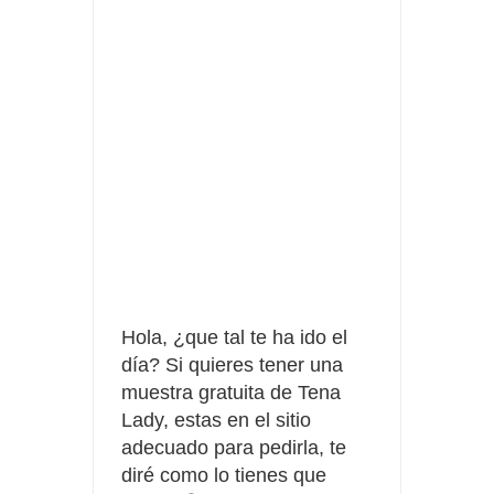
Fuze Tea regala 100 premios al día
Oreo te da la oportunidad de ganar increíbles premios
Compra 5€ en productos MP y gana tu billete dorado
Hola, ¿que tal te ha ido el
día? Si quieres tener una
muestra gratuita de Tena
Lady, estas en el sitio
adecuado para pedirla, te
diré como lo tienes que