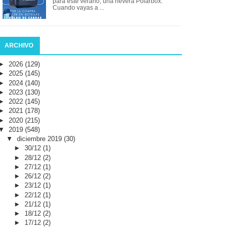
para este verano, una nevera Polarbox.
Cuando vayas a ...
ARCHIVO
►
2026
(129)
►
2025
(145)
►
2024
(140)
►
2023
(130)
►
2022
(145)
►
2021
(178)
►
2020
(215)
▼
2019
(548)
▼
diciembre 2019
(30)
►
30/12
(1)
►
28/12
(2)
►
27/12
(1)
►
26/12
(2)
►
23/12
(1)
►
22/12
(1)
►
21/12
(1)
►
18/12
(2)
►
17/12
(2)