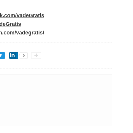
ok.com/vadeGratis
adeGratis
m.com/vadegratis/
0