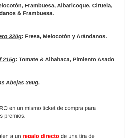
elocotón, Frambuesa, Albaricoque, Ciruela,
ándanos & Frambuesa.
ero 320g
: Fresa, Melocotón y Arándanos.
f 215g
: Tomate & Albahaca, Pimiento Asado
las Abejas 360g
.
RO en un mismo ticket de compra para
us premios.
alen a un
regalo directo
de una tira de