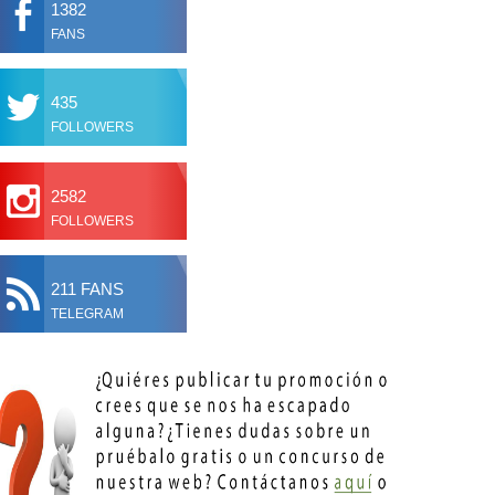
1382
FANS
435
FOLLOWERS
2582
FOLLOWERS
211 FANS
TELEGRAM