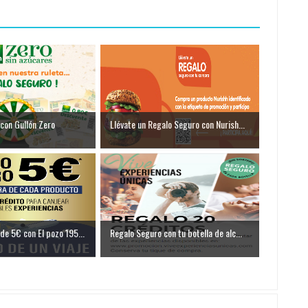
con Gullón Zero
Llévate un Regalo Seguro con Nurish...
de 5€ con El pozo 195...
Regalo Seguro con tu botella de alc...