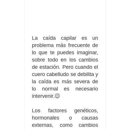
Fuze Tea regala 100 premios al día
Oreo te da la oportunidad de ganar increíbles premios
Compra 5€ en productos MP y gana tu billete dorado
La caída capilar es un
problema más frecuente de
lo que te puedes imaginar,
sobre todo en los cambios
de estación. Pero cuando el
cuero cabelludo se debilita y
la caída es más severa de
lo normal es necesario
intervenir.😉
Los factores genéticos,
hormonales o causas
externas, como cambios