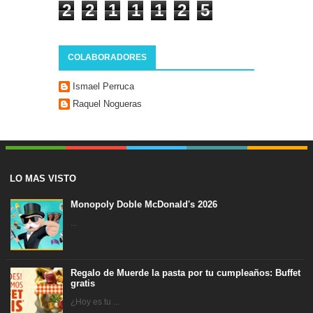
2
2
1
1
1
2
5
COLABORADORES
Ismael Perruca
Raquel Nogueras
LO MAS VISTO
Monopoly Doble McDonald's 2026
...
Regalo de Muerde la pasta por tu cumpleaños: Buffet
gratis
¿Hoy es tu ...