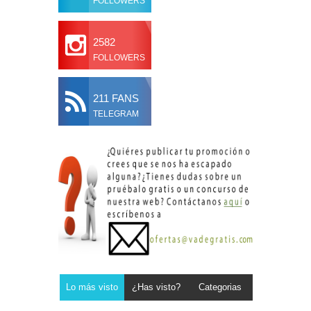
FOLLOWERS
2582
FOLLOWERS
211 FANS
TELEGRAM
Lo más visto
¿Has visto?
Categorias