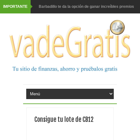
IMPORTANTE
Barbadillo te da la opción de ganar increíbles premios
Prueba gratis hohes C Vitamin C-irup
Prueba gratis Maison Perrier France
Gana premios Pokémon con Kellogg's
Corona te regala un velero inolvidable en velero y más
premios
Comprar Asevi tiene premio, nevera y un año de
productos
El milagrito te lleva a Sevilla
Consigue tu lote de CB12
Fuze Tea regala 100 premios al día
Oreo te da la oportunidad de ganar increíbles premios