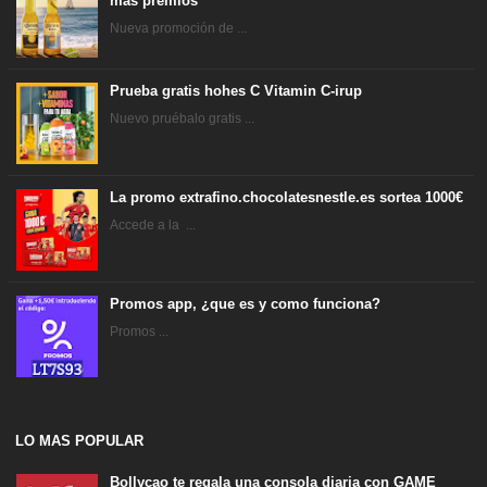
más premios
Nueva promoción de ...
Prueba gratis hohes C Vitamin C-irup
Nuevo pruébalo gratis ...
La promo extrafino.chocolatesnestle.es sortea 1000€
Accede a la ...
Promos app, ¿que es y como funciona?
Promos ...
LO MAS POPULAR
Bollycao te regala una consola diaria con GAME