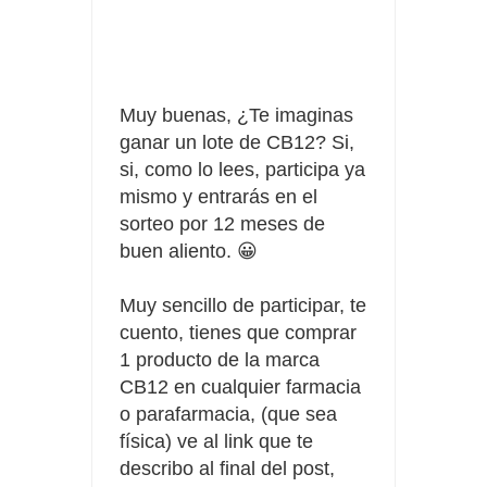
Compra 5€ en productos MP y gana tu billete dorado
Date el gustazo con Grefusa y gana un patinete con
Muy buenas, ¿Te imaginas
casco
ganar un lote de CB12? Si,
si, como lo lees, participa ya
mismo y entrarás en el
sorteo por 12 meses de
buen aliento. 😀
Muy sencillo de participar, te
cuento, tienes que comprar
1 producto de la marca
CB12 en cualquier farmacia
o parafarmacia, (que sea
física) ve al link que te
describo al final del post,