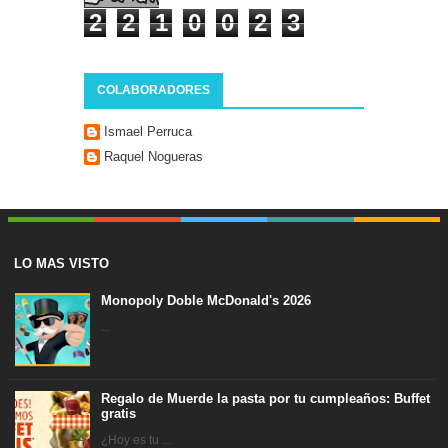
2
2
1
0
0
2
3
COLABORADORES
Ismael Perruca
Raquel Nogueras
LO MAS VISTO
Monopoly Doble McDonald's 2026
...
Regalo de Muerde la pasta por tu cumpleaños: Buffet
gratis
¿Hoy es tu ...