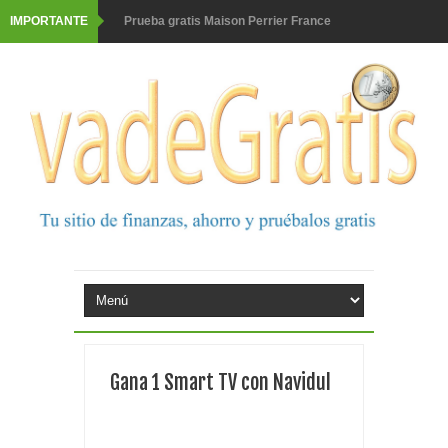
IMPORTANTE
Prueba gratis Maison Perrier France
Gana premios Pokémon con Kellogg's
Corona te regala un velero inolvidable en velero y más
premios
Comprar Asevi tiene premio, nevera y un año de
productos
El milagrito te lleva a Sevilla
Fuze Tea regala 100 premios al día
Oreo te da la oportunidad de ganar increíbles premios
Gana 1 Smart TV con Navidul
Consigue una Nintendo Switch y un viaje con Enjoy
Monopoly Doble McDonald's 2026