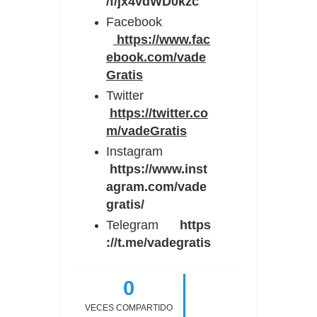
/f/jx4vdWD0kzc
Facebook
https://www.fac
ebook.com/vade
Gratis
Twitter
https://twitter.co
m/vadeGratis
Instagram
https://www.inst
agram.com/vade
gratis/
Telegram
https
://t.me/vadegratis
0
VECES COMPARTIDO