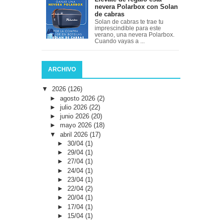
nevera Polarbox con Solan
de cabras
Solan de cabras te trae tu
imprescindible para este
verano, una nevera Polarbox.
Cuando vayas a ...
ARCHIVO
▼
2026
(126)
►
agosto 2026
(2)
►
julio 2026
(22)
►
junio 2026
(20)
►
mayo 2026
(18)
▼
abril 2026
(17)
►
30/04
(1)
►
29/04
(1)
►
27/04
(1)
►
24/04
(1)
►
23/04
(1)
►
22/04
(2)
►
20/04
(1)
►
17/04
(1)
►
15/04
(1)