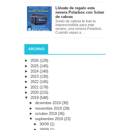
Llévate de regalo esta
nevera Polarbox con Solan
de cabras
Solan de cabras te trae tu
imprescindible para este
verano, una nevera Polarbox.
Cuando vayas a ...
ARCHIVO
►
2026
(129)
►
2025
(145)
►
2024
(140)
►
2023
(130)
►
2022
(145)
►
2021
(178)
►
2020
(215)
▼
2019
(548)
►
diciembre 2019
(30)
►
noviembre 2019
(29)
►
octubre 2019
(36)
▼
septiembre 2019
(23)
►
30/09
(1)
►
29/09
(1)