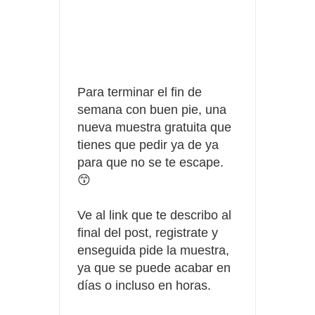
Fuze Tea regala 100 premios al día
Oreo te da la oportunidad de ganar increíbles premios
Compra 5€ en productos MP y gana tu billete dorado
Para terminar el fin de
semana con buen pie, una
nueva muestra gratuita que
tienes que pedir ya de ya
para que no se te escape.
😙
Ve al link que te describo al
final del post, registrate y
enseguida pide la muestra,
ya que se puede acabar en
días o incluso en horas.