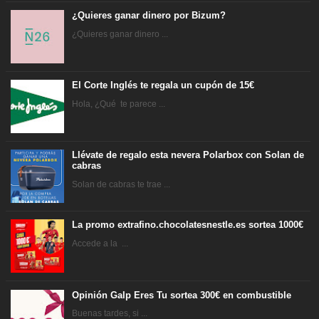
¿Quieres ganar dinero por Bizum?
¿Quieres ganar dinero ...
El Corte Inglés te regala un cupón de 15€
Hola, ¿Qué te parece ...
Llévate de regalo esta nevera Polarbox con Solan de
cabras
Solan de cabras te trae ...
La promo extrafino.chocolatesnestle.es sortea 1000€
Accede a la ...
Opinión Galp Eres Tu sortea 300€ en combustible
Buenas tardes, si ...