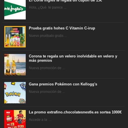
El Corte Inglés te regala un cupón de 15€
Hola, ¿Qué te parece ...
Prueba gratis hohes C Vitamin C-irup
Nuevo pruébalo gratis ...
Corona te regala un velero inolvidable en velero y
más premios
Nueva promoción de ...
Gana premios Pokémon con Kellogg's
Nueva promoción de ...
La promo extrafino.chocolatesnestle.es sortea 1000€
Accede a la ...