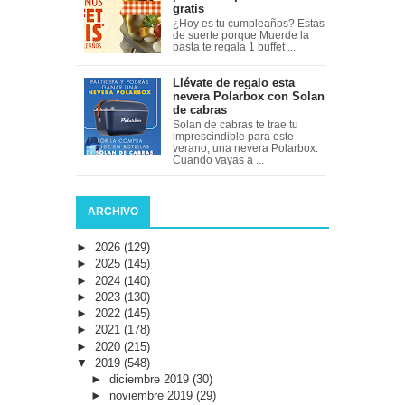
gratis
¿Hoy es tu cumpleaños? Estas
de suerte porque Muerde la
pasta te regala 1 buffet ...
Llévate de regalo esta
nevera Polarbox con Solan
de cabras
Solan de cabras te trae tu
imprescindible para este
verano, una nevera Polarbox.
Cuando vayas a ...
ARCHIVO
►
2026
(129)
►
2025
(145)
►
2024
(140)
►
2023
(130)
►
2022
(145)
►
2021
(178)
►
2020
(215)
▼
2019
(548)
►
diciembre 2019
(30)
►
noviembre 2019
(29)