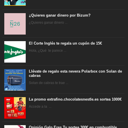
¿Quieres ganar dinero por Bizum?
¿Quieres ganar dinero ...
El Corte Inglés te regala un cupón de 15€
Hola, ¿Qué te parece ...
Llévate de regalo esta nevera Polarbox con Solan de
cabras
Solan de cabras te trae ...
La promo extrafino.chocolatesnestle.es sortea 1000€
Accede a la ...
Opinión Galp Eres Tu sortea 300€ en combustible