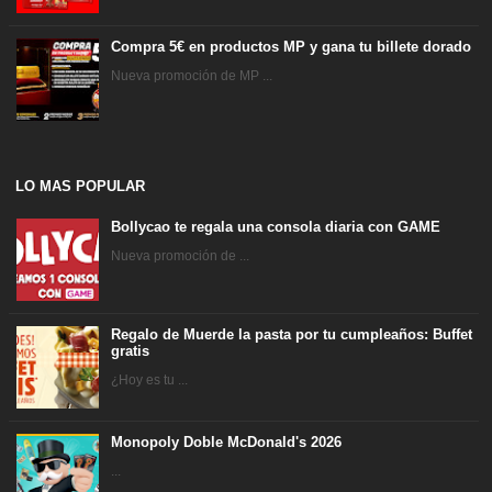
Compra 5€ en productos MP y gana tu billete dorado
Nueva promoción de MP ...
LO MAS POPULAR
Bollycao te regala una consola diaria con GAME
Nueva promoción de ...
Regalo de Muerde la pasta por tu cumpleaños: Buffet
gratis
¿Hoy es tu ...
Monopoly Doble McDonald's 2026
...