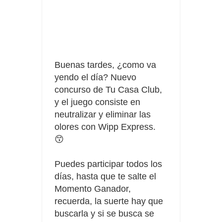
Fuze Tea regala 100 premios al día
Oreo te da la oportunidad de ganar increíbles premios
Compra 5€ en productos MP y gana tu billete dorado
Buenas tardes, ¿como va
yendo el día? Nuevo
concurso de Tu Casa Club,
y el juego consiste en
neutralizar y eliminar las
olores con Wipp Express.
😙
Puedes participar todos los
días, hasta que te salte el
Momento Ganador,
recuerda, la suerte hay que
buscarla y si se busca se