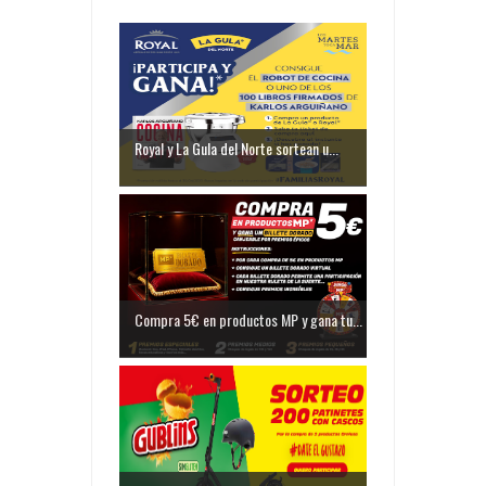
Royal y La Gula del Norte sortean u...
Compra 5€ en productos MP y gana tu...