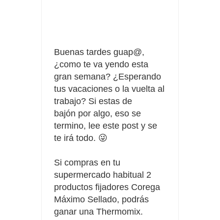
Compra 5€ en productos MP y gana tu billete dorado
Date el gustazo con Grefusa y gana un patinete con
Buenas tardes guap@,
casco
¿como te va yendo esta
gran semana? ¿Esperando
tus vacaciones o la vuelta al
trabajo? Si estas de
bajón
por algo, eso se
termino, lee este post y se
te irá todo. 😜
Si compras en tu
supermercado habitual 2
productos
fijadores Corega
Máximo Sellado, podrás
ganar una Thermomix.