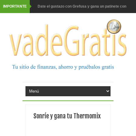
IMPORTANTE
Barbadillo te da la opción de ganar increíbles premios
Prueba gratis hohes C Vitamin C-irup
Prueba gratis Maison Perrier France
Gana premios Pokémon con Kellogg's
Corona te regala un velero inolvidable en velero y más
premios
Comprar Asevi tiene premio, nevera y un año de
productos
El milagrito te lleva a Sevilla
Sonríe y gana tu Thermomix
Fuze Tea regala 100 premios al día
Oreo te da la oportunidad de ganar increíbles premios