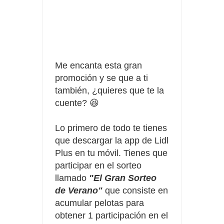
Fuze Tea regala 100 premios al día
Oreo te da la oportunidad de ganar increíbles premios
Compra 5€ en productos MP y gana tu billete dorado
Me encanta esta gran
promoción y se que a ti
también, ¿quieres que te la
cuente? 😆
Lo primero de todo te tienes
que descargar la app de Lidl
Plus en tu móvil. Tienes que
participar en el sorteo
llamado
"El Gran Sorteo
de Verano"
que consiste en
acumular pelotas para
obtener 1 participación en el