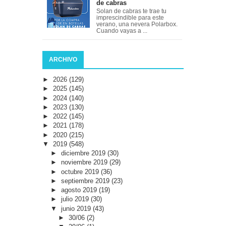
de cabras
Solan de cabras te trae tu
imprescindible para este
verano, una nevera Polarbox.
Cuando vayas a ...
ARCHIVO
►
2026
(129)
►
2025
(145)
►
2024
(140)
►
2023
(130)
►
2022
(145)
►
2021
(178)
►
2020
(215)
▼
2019
(548)
►
diciembre 2019
(30)
►
noviembre 2019
(29)
►
octubre 2019
(36)
►
septiembre 2019
(23)
►
agosto 2019
(19)
►
julio 2019
(30)
▼
junio 2019
(43)
►
30/06
(2)