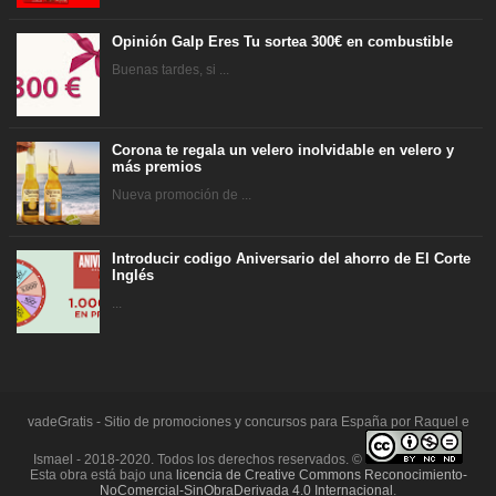
Opinión Galp Eres Tu sortea 300€ en combustible
Buenas tardes, si ...
Corona te regala un velero inolvidable en velero y
más premios
Nueva promoción de ...
Introducir codigo Aniversario del ahorro de El Corte
Inglés
...
vadeGratis - Sitio de promociones y concursos para España por Raquel e
Ismael - 2018-2020. Todos los derechos reservados. ©
Esta obra está bajo una
licencia de Creative Commons Reconocimiento-
NoComercial-SinObraDerivada 4.0 Internacional
.