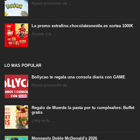
Nueva promoción de ...
La promo extrafino.chocolatesnestle.es sortea 1000€
Accede a la ...
LO MAS POPULAR
Bollycao te regala una consola diaria con GAME
Nueva promoción de ...
Regalo de Muerde la pasta por tu cumpleaños: Buffet
gratis
¿Hoy es tu ...
Monopoly Doble McDonald's 2026