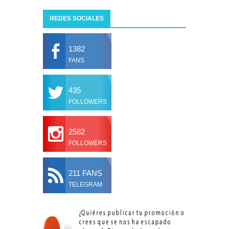
REDES SOCIALES
1382
FANS
435
FOLLOWERS
2582
FOLLOWERS
211 FANS
TELEGRAM