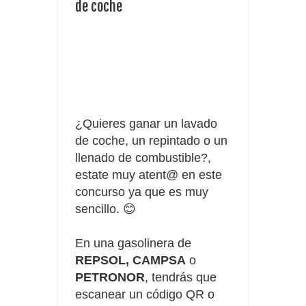
de coche
Fuze Tea regala 100 premios al día
Oreo te da la oportunidad de ganar increíbles premios
Compra 5€ en productos MP y gana tu billete dorado
¿Quieres ganar un lavado
de coche, un repintado o un
llenado de combustible?,
estate muy atent@ en este
concurso ya que es muy
sencillo. 😊
En una gasolinera de
REPSOL, CAMPSA
o
PETRONOR
, tendrás que
escanear un código QR o