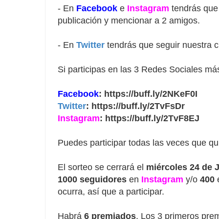
- En 
Facebook
e 
Instagram
 tendrás que
publicación y mencionar a 2 amigos.

- En 
Twitter
 tendrás que seguir nuestra c
Si participas en las 3 Redes Sociales má
Facebook
: 
https://buff.ly/2NKeF0I
Twitter
: 
https://buff.ly/2TvFsDr
Instagram
: 
https://buff.ly/2TvF8EJ
Puedes participar todas las veces que qu
El sorteo se cerrará el 
miércoles 24 de J
1000 seguidores
 en 
Instagram 
y/o 
400
 
ocurra, así que a participar. 

Habrá 
6 premiados
. Los 3 primeros pre