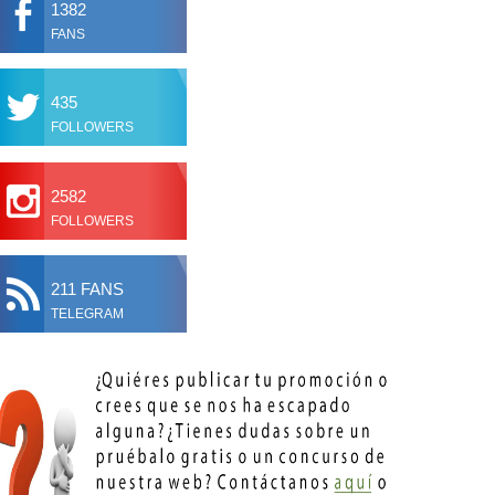
1382
FANS
435
FOLLOWERS
2582
FOLLOWERS
211 FANS
TELEGRAM