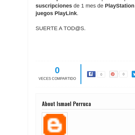
suscripciones
 de 1 mes de 
PlayStation
juegos PlayLink
.

SUERTE A TOD@S.
0
0
0
VECES COMPARTIDO
About Ismael Perruca