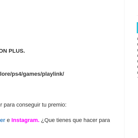
ON PLUS.
lore/ps4/games/playlink/
r para conseguir tu premio:
ter
 e 
Instagram.
 ¿Que tienes que hacer para 