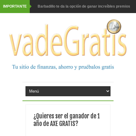
IMPORTANTE
Barbadillo te da la opción de ganar increíbles premios
Prueba gratis hohes C Vitamin C-irup
Prueba gratis Maison Perrier France
Gana premios Pokémon con Kellogg's
Corona te regala un velero inolvidable en velero y más
premios
Comprar Asevi tiene premio, nevera y un año de
productos
El milagrito te lleva a Sevilla
¿Quieres ser el ganador de 1
Fuze Tea regala 100 premios al día
año de AXE GRATIS?
Oreo te da la oportunidad de ganar increíbles premios