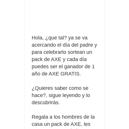
Consigue una Nintendo Switch y un viaje con Enjoy
Date el gustazo con Grefusa y gana un patinete con
casco
Hola, ¿que tal? ya se va
acercando el día del padre y
para celebrarlo sortean un
pack de AXE y cada día
puedes ser el ganador de 1
año de AXE GRATIS.
¿Quieres saber como se
hace?, sigue leyendo y lo
descubrirás
.
Regala a los hombres de la
casa un pack de AXE, les