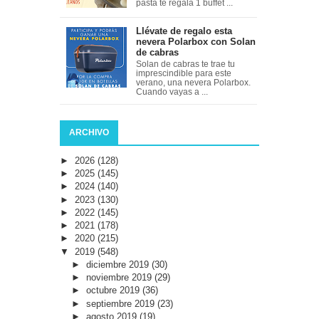
pasta te regala 1 buffet ...
Llévate de regalo esta
nevera Polarbox con Solan
de cabras
Solan de cabras te trae tu
imprescindible para este
verano, una nevera Polarbox.
Cuando vayas a ...
ARCHIVO
►
2026
(128)
►
2025
(145)
►
2024
(140)
►
2023
(130)
►
2022
(145)
►
2021
(178)
►
2020
(215)
▼
2019
(548)
►
diciembre 2019
(30)
►
noviembre 2019
(29)
►
octubre 2019
(36)
►
septiembre 2019
(23)
►
agosto 2019
(19)