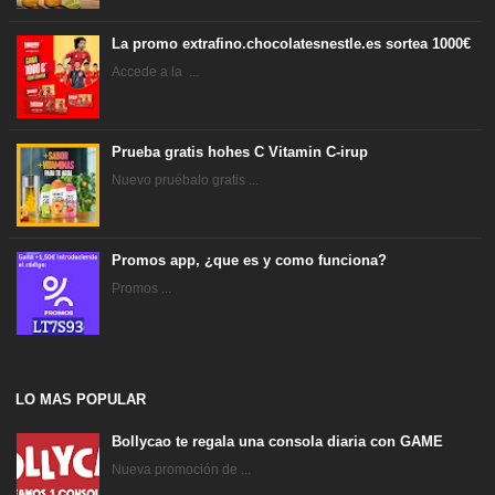
La promo extrafino.chocolatesnestle.es sortea 1000€
Accede a la ...
Prueba gratis hohes C Vitamin C-irup
Nuevo pruébalo gratis ...
Promos app, ¿que es y como funciona?
Promos ...
LO MAS POPULAR
Bollycao te regala una consola diaria con GAME
Nueva promoción de ...