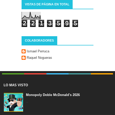
VISTAS DE PÁGINA EN TOTAL
2
2
1
3
5
9
5
COLABORADORES
Ismael Perruca
Raquel Nogueras
LO MAS VISTO
Monopoly Doble McDonald's 2026
...