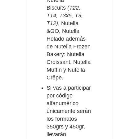
Biscuits
(T22,
T14, T3x5, T3,
T12)
, Nutella
&GO, Nutella
Helado además
de Nutella Frozen
Bakery: Nutella
Croissant, Nutella
Muffin y Nutella
Crêpe.
Si vas a participar
por código
alfanumérico
únicamente serán
los formatos
350grs y 450gr,
llevarán