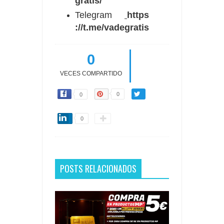
gratis/
Telegram
https
://t.me/vadegratis
0
VECES COMPARTIDO
0
0
0
POSTS RELACIONADOS