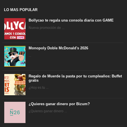
LO MAS POPULAR
Bollycao te regala una consola diaria con GAME
Nueva promoción de ...
Monopoly Doble McDonald's 2026
...
Regalo de Muerde la pasta por tu cumpleaños: Buffet
gratis
¿Hoy es tu ...
¿Quieres ganar dinero por Bizum?
¿Quieres ganar dinero ...