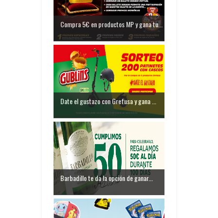
Compra 5€ en productos MP y gana tu...
Date el gustazo con Grefusa y gana ...
Barbadillo te da la opción de ganar...