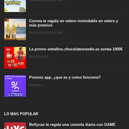
Nueva promoción de ...
Corona te regala un velero inolvidable en velero y
más premios
Nueva promoción de ...
La promo extrafino.chocolatesnestle.es sortea 1000€
Accede a la ...
Promos app, ¿que es y como funciona?
Promos ...
LO MAS POPULAR
Bollycao te regala una consola diaria con GAME