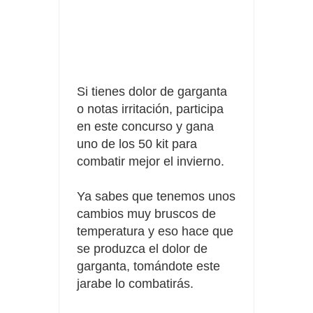
Fuze Tea regala 100 premios al día
Oreo te da la oportunidad de ganar increíbles premios
Compra 5€ en productos MP y gana tu billete dorado
Si tienes dolor de garganta
o notas irritación, participa
en este concurso y gana
uno de los 50 kit para
combatir mejor el invierno.
Ya sabes que tenemos unos
cambios muy bruscos de
temperatura y eso hace que
se produzca el dolor de
garganta, tomándote este
jarabe lo combatirás.