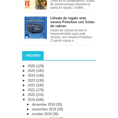
¿Hoy es tu cumpleaños? Estas
de suerte porque Muerde la
pasta te regala 1 buffet ...
Llévate de regalo esta
nevera Polarbox con Solan
de cabras
Solan de cabras te trae tu
imprescindible para este
verano, una nevera Polarbox.
Cuando vayas a ...
ARCHIVO
►
2026
(129)
►
2025
(145)
►
2024
(140)
►
2023
(130)
►
2022
(145)
►
2021
(178)
►
2020
(215)
▼
2019
(548)
►
diciembre 2019
(30)
►
noviembre 2019
(29)
►
octubre 2019
(36)