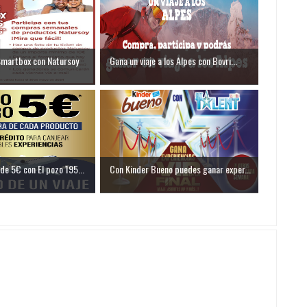
Smartbox con Natursoy
Gana un viaje a los Alpes con Bovri...
de 5€ con El pozo 195...
Con Kinder Bueno puedes ganar exper...