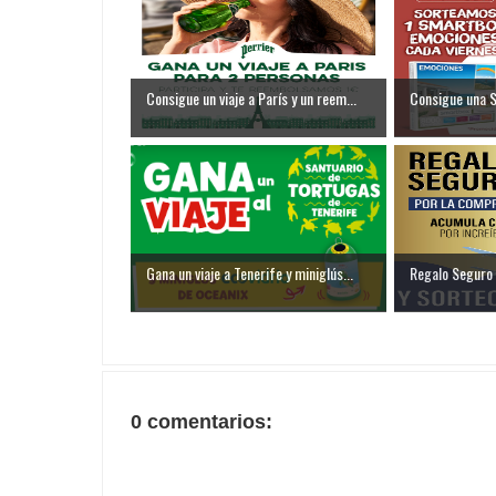
Consigue un viaje a París y un reem...
Consigue una 
Gana un viaje a Tenerife y miniglús...
Regalo Seguro 
0 comentarios: