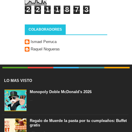
2
2
1
1
8
7
3
COLABORADORES
Ismael Perruca
Raquel Nogueras
LO MAS VISTO
Monopoly Doble McDonald's 2026
...
Regalo de Muerde la pasta por tu cumpleaños: Buffet
gratis