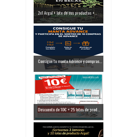
2x1 Argal + lote de sus productos +...
Consigue tu manta Advance y compras...
Descuento de 10€ + 25 lotes de prod...