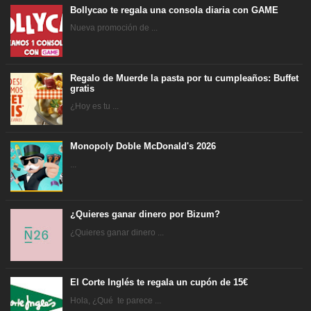
Bollycao te regala una consola diaria con GAME
Nueva promoción de ...
Regalo de Muerde la pasta por tu cumpleaños: Buffet
gratis
¿Hoy es tu ...
Monopoly Doble McDonald's 2026
...
¿Quieres ganar dinero por Bizum?
¿Quieres ganar dinero ...
El Corte Inglés te regala un cupón de 15€
Hola, ¿Qué te parece ...