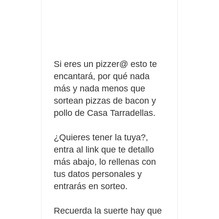
Fuze Tea regala 100 premios al día
Oreo te da la oportunidad de ganar increíbles premios
Compra 5€ en productos MP y gana tu billete dorado
Si eres un pizzer@ esto te
encantará, por qué nada
más y nada menos que
sortean pizzas de bacon y
pollo de Casa Tarradellas.
¿Quieres tener la tuya?,
entra al link que te detallo
más abajo, lo rellenas con
tus datos personales y
entrarás en sorteo.
Recuerda la suerte hay que