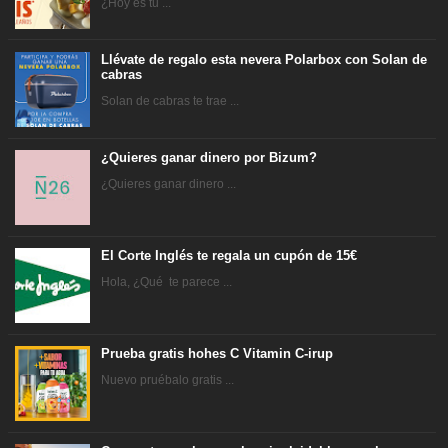
¿Hoy es tu ...
Llévate de regalo esta nevera Polarbox con Solan de
cabras
Solan de cabras te trae ...
¿Quieres ganar dinero por Bizum?
¿Quieres ganar dinero ...
El Corte Inglés te regala un cupón de 15€
Hola, ¿Qué te parece ...
Prueba gratis hohes C Vitamin C-irup
Nuevo pruébalo gratis ...