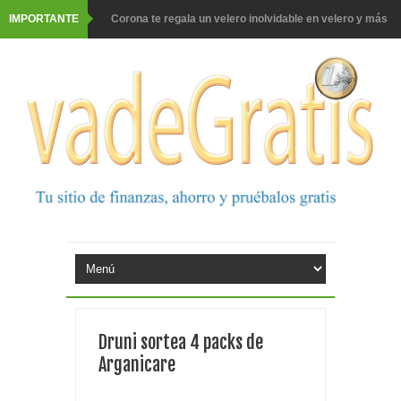
IMPORTANTE
Corona te regala un velero inolvidable en velero y más
premios
Comprar Asevi tiene premio, nevera y un año de
productos
El milagrito te lleva a Sevilla
Fuze Tea regala 100 premios al día
Oreo te da la oportunidad de ganar increíbles premios
Consigue una Nintendo Switch y un viaje con Enjoy
Monopoly Doble McDonald's 2026
Druni sortea 4 packs de
Tu rutina de belleza tiene recompensa con Philips
Arganicare
Prueba gratis hohes C Vitamin C-irup