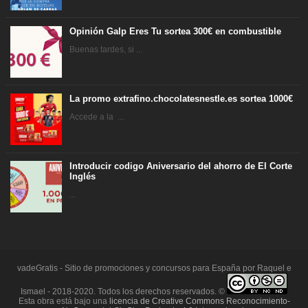
Opinión Galp Eres Tu sortea 300€ en combustible
Buenas tardes, si ...
La promo extrafino.chocolatesnestle.es sortea 1000€
Accede a la ...
Introducir codigo Aniversario del ahorro de El Corte
Inglés
...
vadeGratis - Sitio de promociones y concursos para España por Raquel e
Ismael - 2018-2020. Todos los derechos reservados. ©
Esta obra está bajo una
licencia de Creative Commons Reconocimiento-