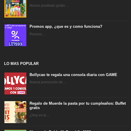
Nuevo pruébalo gratis ...
Promos app, ¿que es y como funciona?
Promos ...
LO MAS POPULAR
Bollycao te regala una consola diaria con GAME
Nueva promoción de ...
Regalo de Muerde la pasta por tu cumpleaños: Buffet
gratis
¿Hoy es tu ...