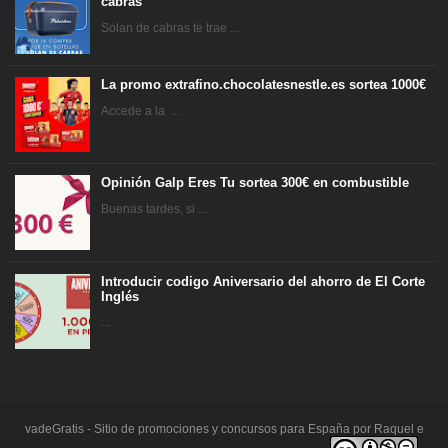
cabras
Solan de cabras te trae ...
La promo extrafino.chocolatesnestle.es sortea 1000€
Accede a la ...
Opinión Galp Eres Tu sortea 300€ en combustible
Buenas tardes, si ...
Introducir codigo Aniversario del ahorro de El Corte
Inglés
...
vadeGratis - Sitio de promociones y concursos para España por Raquel e