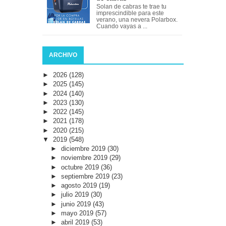
Solan de cabras te trae tu
imprescindible para este
verano, una nevera Polarbox.
Cuando vayas a ...
ARCHIVO
►
2026
(128)
►
2025
(145)
►
2024
(140)
►
2023
(130)
►
2022
(145)
►
2021
(178)
►
2020
(215)
▼
2019
(548)
►
diciembre 2019
(30)
►
noviembre 2019
(29)
►
octubre 2019
(36)
►
septiembre 2019
(23)
►
agosto 2019
(19)
►
julio 2019
(30)
►
junio 2019
(43)
►
mayo 2019
(57)
►
abril 2019
(53)