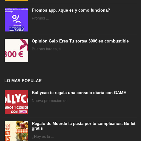
Promos app, ¿que es y como funciona?
Promos ...
Opinión Galp Eres Tu sortea 300€ en combustible
Buenas tardes, si ...
LO MAS POPULAR
Bollycao te regala una consola diaria con GAME
Nueva promoción de ...
Regalo de Muerde la pasta por tu cumpleaños: Buffet
gratis
¿Hoy es tu ...