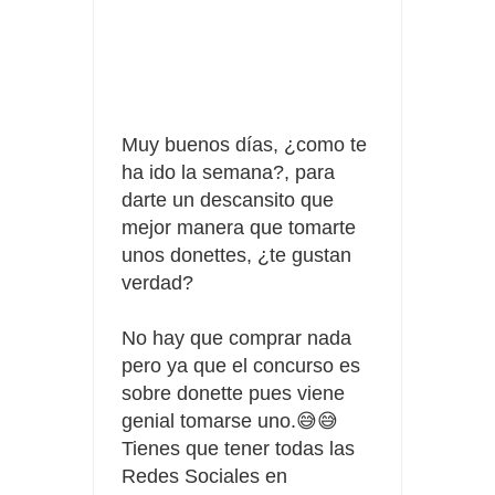
Consigue una Nintendo Switch y un viaje con Enjoy
Date el gustazo con Grefusa y gana un patinete con
casco
Muy buenos días, ¿como te
ha ido la semana?, para
darte un descansito que
mejor manera que tomarte
unos donettes, ¿te gustan
verdad?
No hay que comprar nada
pero ya que el concurso es
sobre donette pues viene
genial tomarse uno.😅😅
Tienes que tener todas las
Redes Sociales en