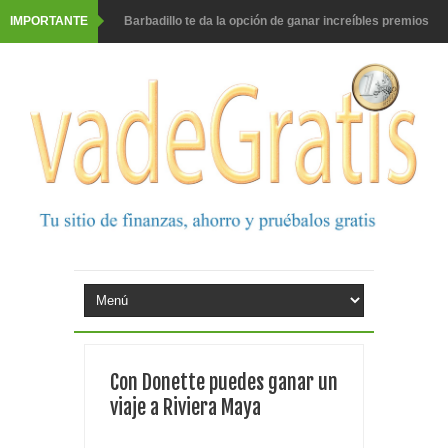
IMPORTANTE
Barbadillo te da la opción de ganar increíbles premios
Prueba gratis hohes C Vitamin C-irup
Prueba gratis Maison Perrier France
Gana premios Pokémon con Kellogg's
Corona te regala un velero inolvidable en velero y más
premios
Comprar Asevi tiene premio, nevera y un año de
productos
El milagrito te lleva a Sevilla
Con Donette puedes ganar un
Fuze Tea regala 100 premios al día
viaje a Riviera Maya
Oreo te da la oportunidad de ganar increíbles premios