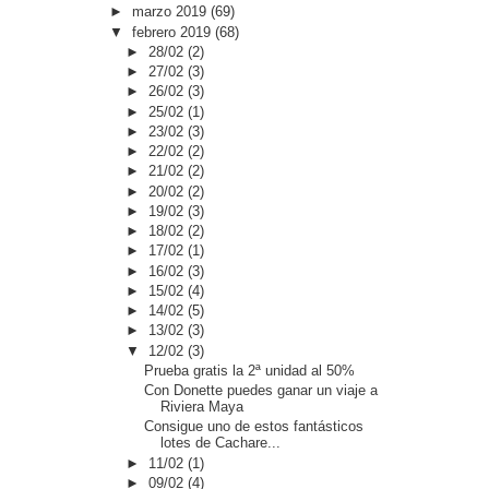
►
marzo 2019
(69)
▼
febrero 2019
(68)
►
28/02
(2)
►
27/02
(3)
►
26/02
(3)
►
25/02
(1)
►
23/02
(3)
►
22/02
(2)
►
21/02
(2)
►
20/02
(2)
►
19/02
(3)
►
18/02
(2)
►
17/02
(1)
►
16/02
(3)
►
15/02
(4)
►
14/02
(5)
►
13/02
(3)
▼
12/02
(3)
Prueba gratis la 2ª unidad al 50%
Con Donette puedes ganar un viaje a
Riviera Maya
Consigue uno de estos fantásticos
lotes de Cachare...
►
11/02
(1)
►
09/02
(4)