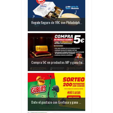
Regalo Seguro de 10€ con Philadelph...
Compra 5€ en productos MP y gana tu...
Date el gustazo con Grefusa y gana ...