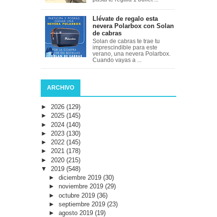
Llévate de regalo esta
nevera Polarbox con Solan
de cabras
Solan de cabras te trae tu
imprescindible para este
verano, una nevera Polarbox.
Cuando vayas a ...
ARCHIVO
►
2026
(129)
►
2025
(145)
►
2024
(140)
►
2023
(130)
►
2022
(145)
►
2021
(178)
►
2020
(215)
▼
2019
(548)
►
diciembre 2019
(30)
►
noviembre 2019
(29)
►
octubre 2019
(36)
►
septiembre 2019
(23)
►
agosto 2019
(19)