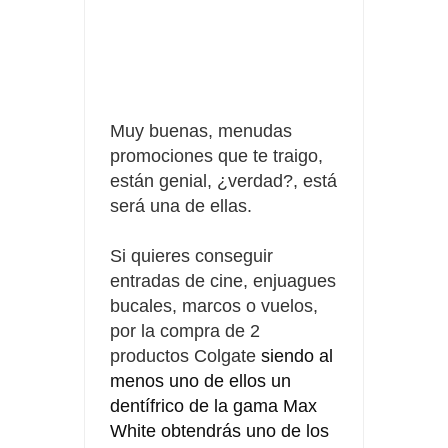
Fuze Tea regala 100 premios al día
Oreo te da la oportunidad de ganar increíbles premios
Compra 5€ en productos MP y gana tu billete dorado
Muy buenas, menudas
promociones que te traigo,
están genial, ¿verdad?, está
será una de ellas.
Si quieres conseguir
entradas de cine, enjuagues
bucales, marcos o vuelos,
por la compra de 2
productos Colgate
siendo al
menos uno de ellos un
dentífrico de la gama Max
White obtendrás uno de los