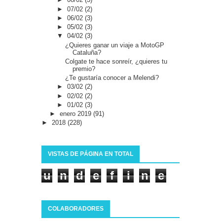
►
07/02
(2)
►
06/02
(3)
►
05/02
(3)
▼
04/02
(3)
¿Quieres ganar un viaje a MotoGP
Cataluña?
Colgate te hace sonreír, ¿quieres tu
premio?
¿Te gustaría conocer a Melendi?
►
03/02
(2)
►
02/02
(2)
►
01/02
(3)
►
enero 2019
(91)
►
2018
(228)
VISTAS DE PÁGINA EN TOTAL
u
n
d
e
f
i
n
e
d
COLABORADORES