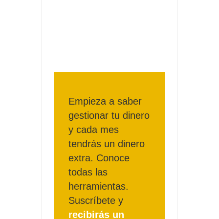
Consigue una Nintendo Switch y un viaje con Enjoy
Date el gustazo con Grefusa y gana un patinete con
casco