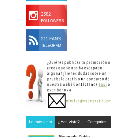
2582
FOLLOWERS
211 FANS
TELEGRAM
Lo más visto
¿Has visto?
Categorias
Monopoly Doble