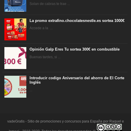
Solan de cabras te trae ...
La promo extrafino.chocolatesnestle.es sortea 1000€
Accede a la ...
Opinión Galp Eres Tu sortea 300€ en combustible
Buenas tardes, si ...
Introducir codigo Aniversario del ahorro de El Corte
Inglés
...
vadeGratis - Sitio de promociones y concursos para España por Raquel e