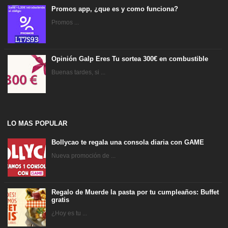
Promos app, ¿que es y como funciona?
Promos ...
Opinión Galp Eres Tu sortea 300€ en combustible
Buenas tardes, si ...
LO MAS POPULAR
Bollycao te regala una consola diaria con GAME
Nueva promoción de ...
Regalo de Muerde la pasta por tu cumpleaños: Buffet
gratis
¿Hoy es tu ...