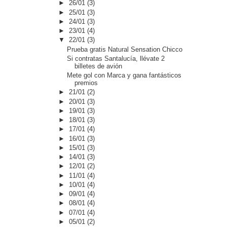
►
26/01
(3)
►
25/01
(3)
►
24/01
(3)
►
23/01
(4)
▼
22/01
(3)
Prueba gratis Natural Sensation Chicco
Si contratas Santalucía, llévate 2
billetes de avión
Mete gol con Marca y gana fantásticos
premios
►
21/01
(2)
►
20/01
(3)
►
19/01
(3)
►
18/01
(3)
►
17/01
(4)
►
16/01
(3)
►
15/01
(3)
►
14/01
(3)
►
12/01
(2)
►
11/01
(4)
►
10/01
(4)
►
09/01
(4)
►
08/01
(4)
►
07/01
(4)
►
05/01
(2)