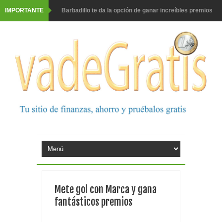
IMPORTANTE
Barbadillo te da la opción de ganar increíbles premios
Prueba gratis hohes C Vitamin C-irup
Prueba gratis Maison Perrier France
Gana premios Pokémon con Kellogg's
Corona te regala un velero inolvidable en velero y más
premios
Comprar Asevi tiene premio, nevera y un año de
productos
El milagrito te lleva a Sevilla
Mete gol con Marca y gana
Fuze Tea regala 100 premios al día
fantásticos premios
Oreo te da la oportunidad de ganar increíbles premios