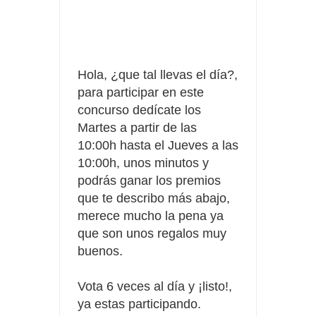
Compra 5€ en productos MP y gana tu billete dorado
Date el gustazo con Grefusa y gana un patinete con
Hola, ¿que tal llevas el día?,
casco
para participar en este
concurso dedícate los
Martes a partir de las
10:00h hasta el Jueves a las
10:00h, unos minutos y
podrás
ganar los premios
que te describo más abajo,
merece mucho la pena ya
que son unos regalos muy
buenos.
Vota 6 veces al día y ¡listo!,
ya estas participando.