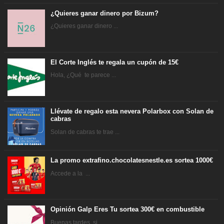
¿Quieres ganar dinero por Bizum?
¿Quieres ganar dinero ...
El Corte Inglés te regala un cupón de 15€
Hola, ¿Qué te parece ...
Llévate de regalo esta nevera Polarbox con Solan de
cabras
Solan de cabras te trae ...
La promo extrafino.chocolatesnestle.es sortea 1000€
Accede a la ...
Opinión Galp Eres Tu sortea 300€ en combustible
Buenas tardes, si ...