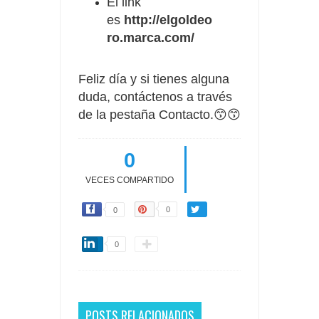
El link
es
http://elgoldeo
ro.marca.com/
Feliz día y si tienes alguna
duda, contáctenos a través
de la pestaña Contacto.😙😙
0
VECES COMPARTIDO
0
0
0
POSTS RELACIONADOS