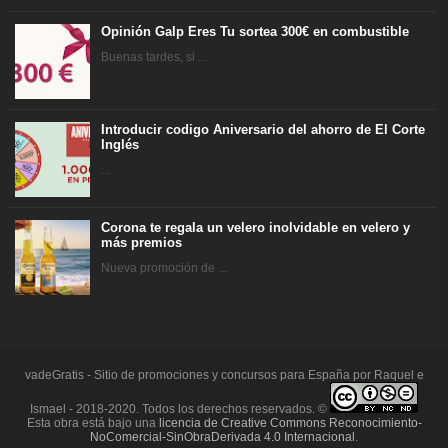
Opinión Galp Eres Tu sortea 300€ en combustible
Buenas tardes, si ...
Introducir codigo Aniversario del ahorro de El Corte
Inglés
...
Corona te regala un velero inolvidable en velero y
más premios
Nueva promoción de ...
vadeGratis - Sitio de promociones y concursos para España por Raquel e
Ismael - 2018-2020. Todos los derechos reservados. ©
Esta obra está bajo una
licencia de Creative Commons Reconocimiento-
NoComercial-SinObraDerivada 4.0 Internacional
.