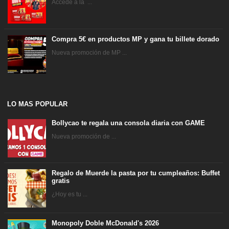
Accede a la ...
Compra 5€ en productos MP y gana tu billete dorado
Nueva promoción de MP ...
LO MAS POPULAR
Bollycao te regala una consola diaria con GAME
Nueva promoción de ...
Regalo de Muerde la pasta por tu cumpleaños: Buffet
gratis
¿Hoy es tu ...
Monopoly Doble McDonald's 2026