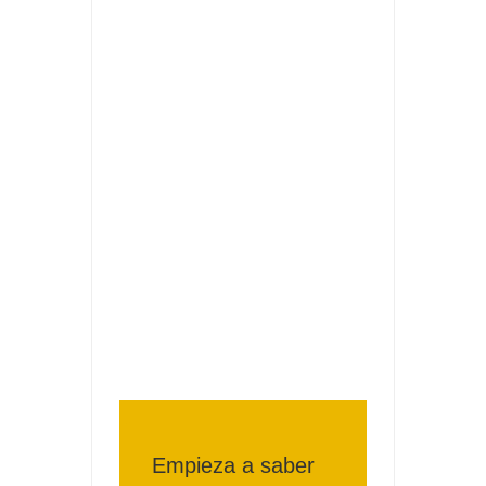
Fuze Tea regala 100 premios al día
Oreo te da la oportunidad de ganar increíbles premios
Compra 5€ en productos MP y gana tu billete dorado