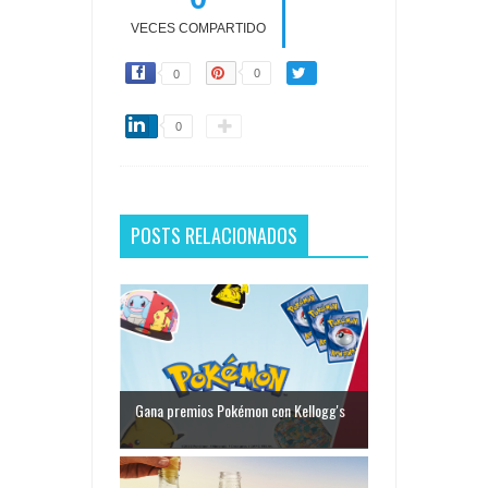
VECES COMPARTIDO
0
0
0
POSTS RELACIONADOS
Gana premios Pokémon con Kellogg's