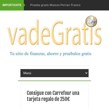
IMPORTANTE
Prueba gratis Maison Perrier France
Gana premios Pokémon con Kellogg's
Corona te regala un velero inolvidable en velero y más
premios
Comprar Asevi tiene premio, nevera y un año de
productos
El milagrito te lleva a Sevilla
Fuze Tea regala 100 premios al día
Oreo te da la oportunidad de ganar increíbles premios
Consigue con Carrefour una
Consigue una Nintendo Switch y un viaje con Enjoy
tarjeta regalo de 250€
Monopoly Doble McDonald's 2026