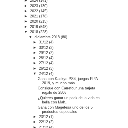
►
2024
(141)
►
2023
(130)
►
2022
(145)
►
2021
(178)
►
2020
(215)
►
2019
(548)
▼
2018
(228)
▼
diciembre 2018
(80)
►
31/12
(4)
►
30/12
(3)
►
29/12
(2)
►
28/12
(4)
►
27/12
(4)
►
26/12
(3)
▼
24/12
(4)
Gana con Kaskys PS4, juegos FIFA
2019, y mucho más
Consigue con Carrefour una tarjeta
regalo de 250€
¿Quieres ganar un pack de la vida es
bella con Mah...
Gana con Magefesa uno de los 5
productos especiales
►
23/12
(1)
►
22/12
(2)
►
21/12
(4)