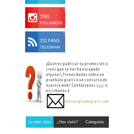
2582
FOLLOWERS
211 FANS
TELEGRAM
Lo más visto
¿Has visto?
Categorias