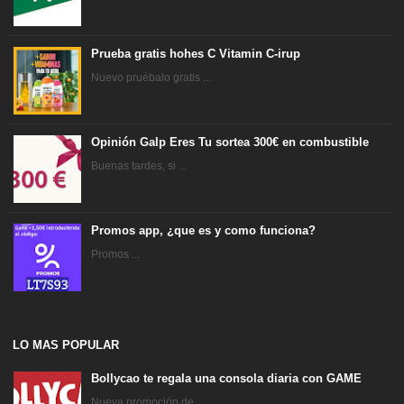
Prueba gratis hohes C Vitamin C-irup
Nuevo pruébalo gratis ...
Opinión Galp Eres Tu sortea 300€ en combustible
Buenas tardes, si ...
Promos app, ¿que es y como funciona?
Promos ...
LO MAS POPULAR
Bollycao te regala una consola diaria con GAME
Nueva promoción de ...