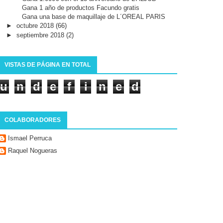
Gana 1 año de productos Facundo gratis
Gana una base de maquillaje de L´OREAL PARIS
►
octubre 2018
(66)
►
septiembre 2018
(2)
VISTAS DE PÁGINA EN TOTAL
u
n
d
e
f
i
n
e
d
COLABORADORES
Ismael Perruca
Raquel Nogueras