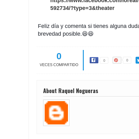
https://www.facebook.com/lorea
592734/?type=3&theater
Feliz día y comenta si tienes alguna dud
brevedad posible.😆😆
0
0
0
VECES COMPARTIDO
About Raquel Nogueras