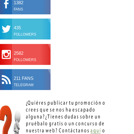
1382
FANS
435
FOLLOWERS
2582
FOLLOWERS
211 FANS
TELEGRAM