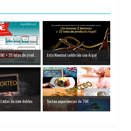
0€ + 25 lotes de prod...
Esta Navidad celébralo con Argal
tradas de cine dobles
Sorteo experiencias de 70€