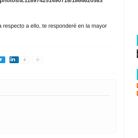
l/photos/a.118974251490718/1864620583
a respecto a ello, te responderé en la mayor
0