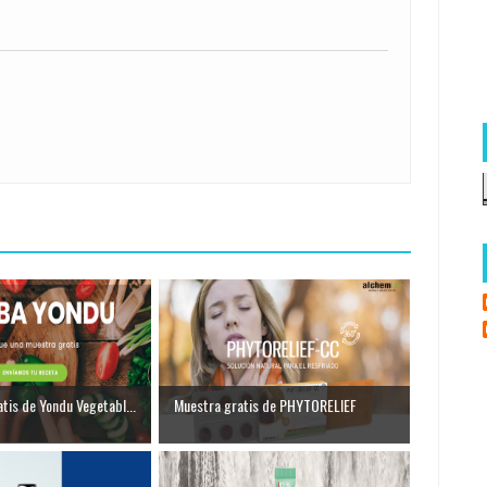
tis de Yondu Vegetabl...
Muestra gratis de PHYTORELIEF