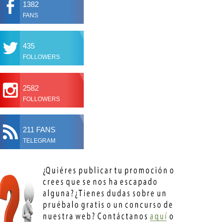
1382
FANS
435
FOLLOWERS
2582
FOLLOWERS
211 FANS
TELEGRAM