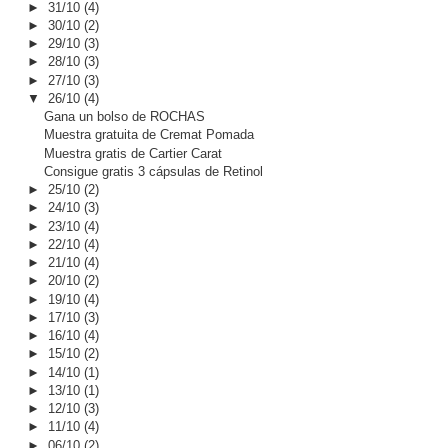
►
31/10
(4)
►
30/10
(2)
►
29/10
(3)
►
28/10
(3)
►
27/10
(3)
▼
26/10
(4)
Gana un bolso de ROCHAS
Muestra gratuita de Cremat Pomada
Muestra gratis de Cartier Carat
Consigue gratis 3 cápsulas de Retinol
►
25/10
(2)
►
24/10
(3)
►
23/10
(4)
►
22/10
(4)
►
21/10
(4)
►
20/10
(2)
►
19/10
(4)
►
17/10
(3)
►
16/10
(4)
►
15/10
(2)
►
14/10
(1)
►
13/10
(1)
►
12/10
(3)
►
11/10
(4)
►
06/10
(2)