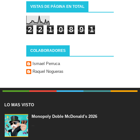
VISTAS DE PÁGINA EN TOTAL
2
2
1
0
8
9
1
COLABORADORES
Ismael Perruca
Raquel Nogueras
LO MAS VISTO
Monopoly Doble McDonald's 2026
...