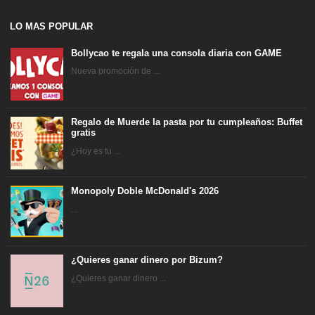
LO MAS POPULAR
Bollycao te regala una consola diaria con GAME
Nueva promoción de ...
Regalo de Muerde la pasta por tu cumpleaños: Buffet
gratis
¿Hoy es tu ...
Monopoly Doble McDonald's 2026
...
¿Quieres ganar dinero por Bizum?
¿Quieres ganar dinero ...