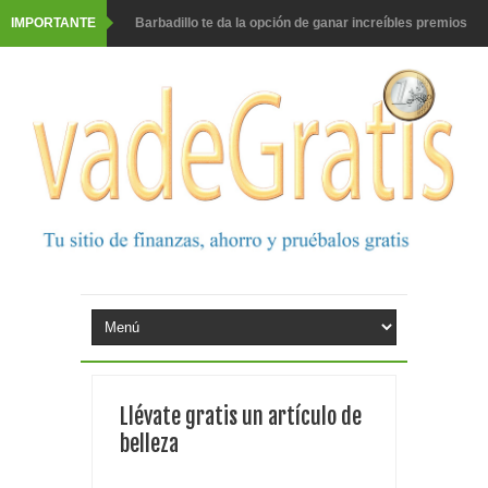
IMPORTANTE
Barbadillo te da la opción de ganar increíbles premios
Prueba gratis hohes C Vitamin C-irup
Prueba gratis Maison Perrier France
Gana premios Pokémon con Kellogg's
Corona te regala un velero inolvidable en velero y más
premios
Comprar Asevi tiene premio, nevera y un año de
productos
El milagrito te lleva a Sevilla
Llévate gratis un artículo de
Fuze Tea regala 100 premios al día
belleza
Oreo te da la oportunidad de ganar increíbles premios