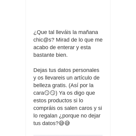
Consigue una Nintendo Switch y un viaje con Enjoy
Date el gustazo con Grefusa y gana un patinete con
¿Que tal
lleváis
la mañana
casco
chic@s? Mirad de lo que me
acabo de enterar y esta
bastante bien.
Dejas tus datos personales
y os llevareis un artículo de
belleza gratis. (Así por la
cara😏😏) Ya os digo que
estos productos si lo
compráis
os salen caros y si
lo regalan ¿porque no dejar
tus datos?😅😅