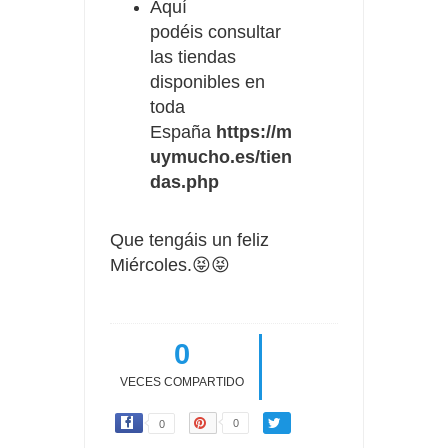
Aquí
podéis consultar
las tiendas
disponibles en
toda
España
https://m
uymucho.es/tien
das.php
Que
tengáis
un feliz
Miércoles.😝😝
0
VECES COMPARTIDO
0
0