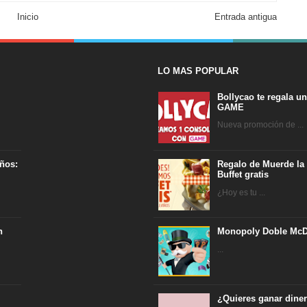
Inicio
Entrada antigua
LO MAS POPULAR
Bollycao te regala u
GAME
Nueva promoción de ...
ños:
Regalo de Muerde la
Buffet gratis
¿Hoy es tu ...
n
Monopoly Doble McD
...
¿Quieres ganar dine