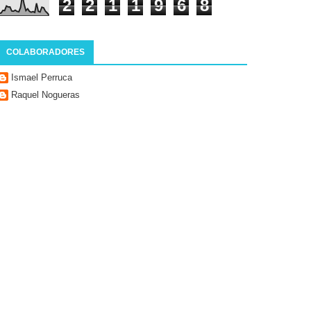
2
2
1
1
9
6
8
COLABORADORES
Ismael Perruca
Raquel Nogueras