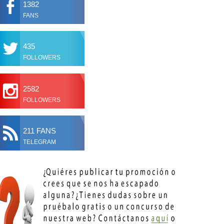
1382
FANS
435
FOLLOWERS
2582
FOLLOWERS
211 FANS
TELEGRAM