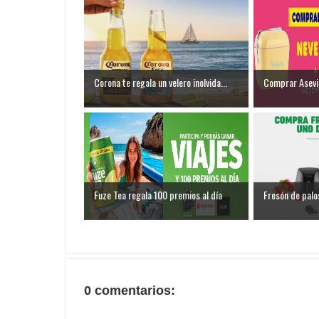
Corona te regala un velero inolvida...
Comprar Asevi 
Fuze Tea regala 100 premios al día
Fresón de palos
0 comentarios: