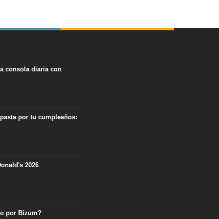
na consola diaria con
 pasta por tu cumpleaños:
onald's 2026
ro por Bizum?