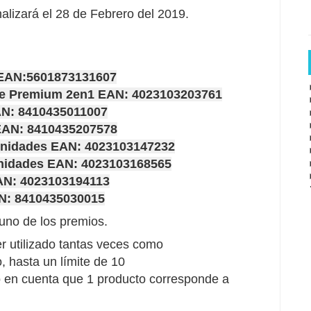
nalizará el 28 de Febrero del 2019.
 EAN:5601873131607
e Premium 2en1 EAN: 4023103203761
N: 8410435011007
EAN: 8410435207578
unidades EAN: 4023103147232
unidades EAN: 4023103168565
AN: 4023103194113
N: 8410435030015
uno de los premios.
r utilizado tantas veces como
, hasta un límite de 10
o en cuenta que 1 producto corresponde a